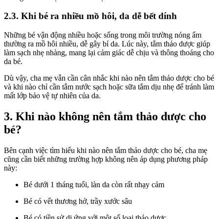
2.3. Khi bé ra nhiều mồ hôi, da dễ bết dính
Những bé vận động nhiều hoặc sống trong môi trường nóng ẩm
thường ra mồ hôi nhiều, dễ gây bí da. Lúc này, tắm thảo dược giúp
làm sạch nhẹ nhàng, mang lại cảm giác dễ chịu và thông thoáng cho
da bé.
Dù vậy, cha mẹ vẫn cần cân nhắc khi nào nên tắm thảo dược cho bé
và khi nào chỉ cần tắm nước sạch hoặc sữa tắm dịu nhẹ để tránh làm
mất lớp bảo vệ tự nhiên của da.
3. Khi nào không nên tắm thảo dược cho
bé?
Bên cạnh việc tìm hiểu khi nào nên tắm thảo dược cho bé, cha mẹ
cũng cần biết những trường hợp không nên áp dụng phương pháp
này:
Bé dưới 1 tháng tuổi, làn da còn rất nhạy cảm
Bé có vết thương hở, trầy xước sâu
Bé có tiền sử dị ứng với một số loại thảo dược