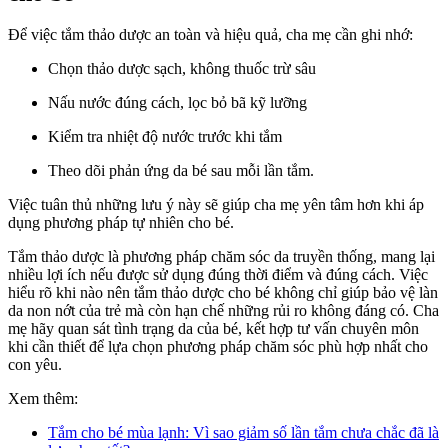
Để việc tắm thảo dược an toàn và hiệu quả, cha mẹ cần ghi nhớ:
Chọn thảo dược sạch, không thuốc trừ sâu
Nấu nước đúng cách, lọc bỏ bã kỹ lưỡng
Kiểm tra nhiệt độ nước trước khi tắm
Theo dõi phản ứng da bé sau mỗi lần tắm.
Việc tuân thủ những lưu ý này sẽ giúp cha mẹ yên tâm hơn khi áp
dụng phương pháp tự nhiên cho bé.
Tắm thảo dược là phương pháp chăm sóc da truyền thống, mang lại
nhiều lợi ích nếu được sử dụng đúng thời điểm và đúng cách. Việc
hiểu rõ khi nào nên tắm thảo dược cho bé không chỉ giúp bảo vệ làn
da non nớt của trẻ mà còn hạn chế những rủi ro không đáng có. Cha
mẹ hãy quan sát tình trạng da của bé, kết hợp tư vấn chuyên môn
khi cần thiết để lựa chọn phương pháp chăm sóc phù hợp nhất cho
con yêu.
Xem thêm:
Tắm cho bé mùa lạnh: Vì sao giảm số lần tắm chưa chắc đã là