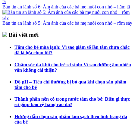
Bản tin an lành số 6: Ám ảnh của các bà mẹ nuôi con nhỏ – hăm tã
Bản tin an lành số 5: Ám ảnh của các bà mẹ nuôi con nhỏ – rôm sảy
Bài viết mới
Tắm cho bé mùa lạnh: Vì sao giảm số lần tắm chưa chắc
đã là lựa chọn tốt?
Chăm sóc da khô cho trẻ sơ sinh: Vì sao dưỡng ẩm nhiều
vẫn không cải thiện?
Độ pH – Tiêu chí thường bị bỏ qua khi chọn sản phẩm
tắm cho bé
Thành phần nên có trong nước tắm cho bé: Điều gì thực
sự giúp bảo vệ hàng rào da?
Hướng dẫn chọn sản phẩm làm sạch theo tình trạng da
của bé