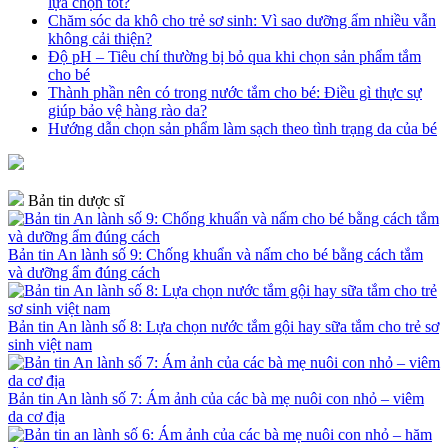
lựa chọn tốt?
Chăm sóc da khô cho trẻ sơ sinh: Vì sao dưỡng ẩm nhiều vẫn
không cải thiện?
Độ pH – Tiêu chí thường bị bỏ qua khi chọn sản phẩm tắm
cho bé
Thành phần nên có trong nước tắm cho bé: Điều gì thực sự
giúp bảo vệ hàng rào da?
Hướng dẫn chọn sản phẩm làm sạch theo tình trạng da của bé
Bản tin dược sĩ
Bản tin An lành số 9: Chống khuẩn và nấm cho bé bằng cách tắm
và dưỡng ẩm đúng cách
Bản tin An lành số 8: Lựa chọn nước tắm gội hay sữa tắm cho trẻ sơ
sinh việt nam
Bản tin An lành số 7: Ám ảnh của các bà mẹ nuôi con nhỏ – viêm
da cơ địa