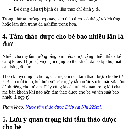
Bé đang điều trị bệnh da liễu theo chỉ định y tế.
Trong những trường hợp này, tắm thảo dược có thể gây kích ứng
hoặc làm tình trạng da nghiêm trọng hơn.
4. Tắm thảo dược cho bé bao nhiêu lần là
đủ?
Nhiều cha mẹ lầm tưởng rằng tắm thảo dược càng nhiều thì da bé
càng khỏe. Thực tế, việc lạm dụng có thể khiến da bé bị khô, mất
cân bằng độ ẩm.
Theo khuyến nghị chung, cha mẹ chỉ nên tắm thảo dược cho bé từ
2–3 lần mỗi tuần, kết hợp với các ngày tắm nước sạch hoặc sữa tắm
dành riêng cho trẻ em. Đây cũng là câu trả lời quan trọng khi cha
mẹ băn khoăn khi nào nên tắm thảo dược cho bé và tần suất bao
nhiêu là hợp lý.
Tham khảo:
Nước tắm thảo dược Diệp An Nhi 220ml
.
5. Lưu ý quan trọng khi tắm thảo dược
cho bé