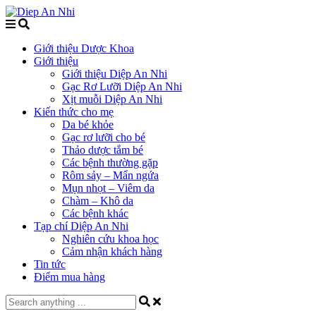
Giới thiệu Dược Khoa
Giới thiệu
Giới thiệu Diệp An Nhi
Gạc Rơ Lưỡi Diệp An Nhi
Xịt muỗi Diệp An Nhi
Kiến thức cho mẹ
Da bé khỏe
Gạc rơ lưỡi cho bé
Thảo dược tắm bé
Các bệnh thường gặp
Rôm sảy – Mẩn ngứa
Mụn nhọt – Viêm da
Chàm – Khô da
Các bệnh khác
Tạp chí Diệp An Nhi
Nghiên cứu khoa học
Cảm nhận khách hàng
Tin tức
Điểm mua hàng