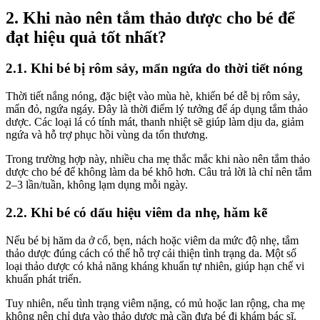
2. Khi nào nên tắm thảo dược cho bé để
đạt hiệu quả tốt nhất?
2.1. Khi bé bị rôm sảy, mẩn ngứa do thời tiết nóng
Thời tiết nắng nóng, đặc biệt vào mùa hè, khiến bé dễ bị rôm sảy,
mẩn đỏ, ngứa ngáy. Đây là thời điểm lý tưởng để áp dụng tắm thảo
dược. Các loại lá có tính mát, thanh nhiệt sẽ giúp làm dịu da, giảm
ngứa và hỗ trợ phục hồi vùng da tổn thương.
Trong trường hợp này, nhiều cha mẹ thắc mắc khi nào nên tắm thảo
dược cho bé để không làm da bé khô hơn. Câu trả lời là chỉ nên tắm
2–3 lần/tuần, không lạm dụng mỗi ngày.
2.2. Khi bé có dấu hiệu viêm da nhẹ, hăm kẽ
Nếu bé bị hăm da ở cổ, bẹn, nách hoặc viêm da mức độ nhẹ, tắm
thảo dược đúng cách có thể hỗ trợ cải thiện tình trạng da. Một số
loại thảo dược có khả năng kháng khuẩn tự nhiên, giúp hạn chế vi
khuẩn phát triển.
Tuy nhiên, nếu tình trạng viêm nặng, có mủ hoặc lan rộng, cha mẹ
không nên chỉ dựa vào thảo dược mà cần đưa bé đi khám bác sĩ.