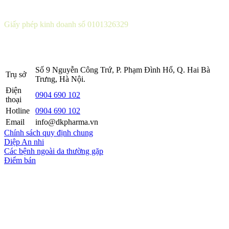
CÔNG TY CỔ PHẦN DƯỢC KHOA
Giấy phép kinh doanh số 0101326329
Sở KH&ĐT thành phố Hà Nội cấp lần 5 ngày 22 tháng 08 năm
2016.
Số 9 Nguyễn Công Trứ, P. Phạm Đình Hổ, Q. Hai Bà
Trụ sở
Trưng, Hà Nội.
Điện
0904 690 102
thoại
Hotline
0904 690 102
Email
info@dkpharma.vn
Chính sách quy định chung
Diệp An nhi
Các bệnh ngoài da thường gặp
Điểm bán