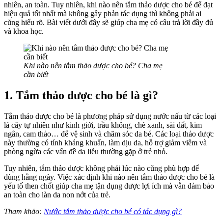
nhiên, an toàn. Tuy nhiên, khi nào nên tắm thảo dược cho bé để đạt
hiệu quả tốt nhất mà không gây phản tác dụng thì không phải ai
cũng hiểu rõ. Bài viết dưới đây sẽ giúp cha mẹ có câu trả lời đầy đủ
và khoa học.
Khi nào nên tắm thảo dược cho bé? Cha mẹ
cần biết
1. Tắm thảo dược cho bé là gì?
Tắm thảo dược cho bé là phương pháp sử dụng nước nấu từ các loại
lá cây tự nhiên như kinh giới, trầu không, chè xanh, sài đất, kim
ngân, cam thảo… để vệ sinh và chăm sóc da bé. Các loại thảo dược
này thường có tính kháng khuẩn, làm dịu da, hỗ trợ giảm viêm và
phòng ngừa các vấn đề da liễu thường gặp ở trẻ nhỏ.
Tuy nhiên, tắm thảo dược không phải lúc nào cũng phù hợp để
dùng hằng ngày. Việc xác định khi nào nên tắm thảo dược cho bé là
yếu tố then chốt giúp cha mẹ tận dụng được lợi ích mà vẫn đảm bảo
an toàn cho làn da non nớt của trẻ.
Tham khảo:
Nước tắm thảo dược cho bé có tác dụng gì?