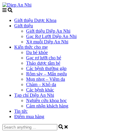
Giới thiệu Dược Khoa
Giới thiệu
Giới thiệu Diệp An Nhi
Gạc Rơ Lưỡi Diệp An Nhi
Xịt muỗi Diệp An Nhi
Kiến thức cho mẹ
Da bé khỏe
Gạc rơ lưỡi cho bé
Thảo dược tắm bé
Các bệnh thường gặp
Rôm sảy – Mẩn ngứa
Mụn nhọt – Viêm da
Chàm – Khô da
Các bệnh khác
Tạp chí Diệp An Nhi
Nghiên cứu khoa học
Cảm nhận khách hàng
Tin tức
Điểm mua hàng