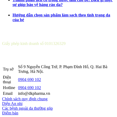
sự giúp bảo vệ hàng rào da?
Hướng dẫn chọn sản phẩm làm sạch theo tình trạng da
của bé
CÔNG TY CỔ PHẦN DƯỢC KHOA
Giấy phép kinh doanh số 0101326329
Sở KH&ĐT thành phố Hà Nội cấp lần 5 ngày 22 tháng 08 năm
2016.
Số 9 Nguyễn Công Trứ, P. Phạm Đình Hổ, Q. Hai Bà
Trụ sở
Trưng, Hà Nội.
Điện
0904 690 102
thoại
Hotline
0904 690 102
Email
info@dkpharma.vn
Chính sách quy định chung
Diệp An nhi
Các bệnh ngoài da thường gặp
Điểm bán