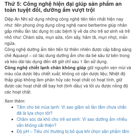
Thứ 5: Công nghệ hiện đại giúp sản phẩm an
toàn tuyệt đối, dưỡng ẩm vượt trội
Diệp An Nhi sử dụng những công nghệ tiên tiến nhất hiện nay
như: tiên phong ứng dụng công nghệ nano berberine giúp nhân
gấp nhiều lần tác dụng trị các bệnh lý về da cho trẻ sơ sinh và trẻ
nhỏ như: Chàm sữa, mụn sữa, rôm sảy, hăm tã, mụn nhọt, mẩn
ngứa.
Công nghệ dưỡng ẩm tiên tiến từ thiên nhiên được cấp bằng sáng
chế Aquaxyl – có tác dung dưỡng ẩm cho da bé sâu từ bên trong
và kéo dài tác dụng đến 48 giờ chỉ sau 1 lần sử dụng.
Công nghệ chiết lạnh chân không giúp
giữ nguyên vẹn mùi và
màu của dược liệu chiết xuất; không có cặn dược liệu; Nhiệt độ
thấp giúp không làm phân hủy các hoạt chất có hoạt tính, giữ
được các hoạt chất dễ bay hơi (tinh dầu) và tối ưu được nồng độ
các hoạt chất.
Xem thêm:
Tắm cho bé mùa lạnh: Vì sao giảm số lần tắm chưa chắc
đã là lựa chọn tốt?
Chăm sóc da khô cho trẻ sơ sinh: Vì sao dưỡng ẩm nhiều
vẫn không cải thiện?
Độ pH – Tiêu chí thường bị bỏ qua khi chọn sản phẩm tắm