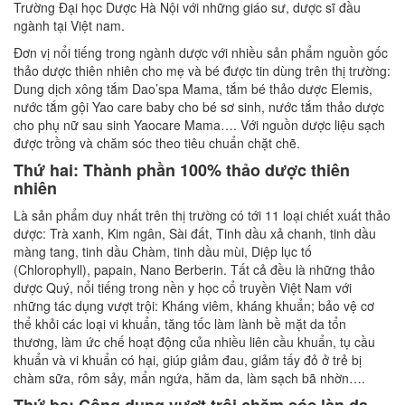
Trường Đại học Dược Hà Nội với những giáo sư, dược sĩ đầu
ngành tại Việt nam.
Đơn vị nổi tiếng trong ngành dược với nhiều sản phẩm nguồn gốc
thảo dược thiên nhiên cho mẹ và bé được tin dùng trên thị trường:
Dung dịch xông tắm Dao’spa Mama, tắm bé thảo dược Elemis,
nước tắm gội Yao care baby cho bé sơ sinh, nước tắm thảo dược
cho phụ nữ sau sinh Yaocare Mama…. Với nguồn dược liệu sạch
được trồng và chăm sóc theo tiêu chuẩn chặt chẽ.
Thứ hai: Thành phần 100% thảo dược thiên
nhiên
Là sản phẩm duy nhất trên thị trường có tới 11 loại chiết xuất thảo
dược: Trà xanh, Kim ngân, Sài đất, Tinh dầu xả chanh, tinh dầu
màng tang, tinh dầu Chàm, tinh dầu mùi, Diệp lục tố
(Chlorophyll), papain, Nano Berberin. Tất cả đều là những thảo
dược Quý, nổi tiếng trong nền y học cổ truyền Việt Nam với
những tác dụng vượt trội: Kháng viêm, kháng khuẩn; bảo vệ cơ
thể khỏi các loại vi khuẩn, tăng tốc làm lành bề mặt da tổn
thương, làm ức chế hoạt động của nhiều liên cầu khuẩn, tụ cầu
khuẩn và vi khuẩn có hại, giúp giảm đau, giảm tấy đỏ ở trẻ bị
chàm sữa, rôm sảy, mẩn ngứa, hăm da, làm sạch bã nhờn….