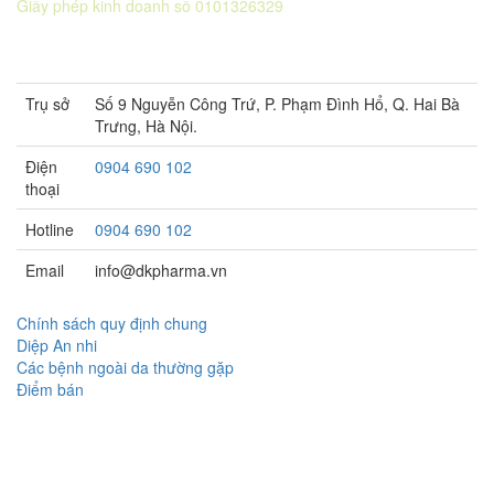
Giấy phép kinh doanh số 0101326329
Sở KH&ĐT thành phố Hà Nội cấp lần 5 ngày 22 tháng 08 năm
2016.
Trụ sở
Số 9 Nguyễn Công Trứ, P. Phạm Đình Hổ, Q. Hai Bà
Trưng, Hà Nội.
Điện
0904 690 102
thoại
Hotline
0904 690 102
Email
info@dkpharma.vn
Chính sách quy định chung
Diệp An nhi
Các bệnh ngoài da thường gặp
Điểm bán