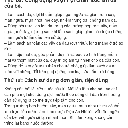
Thứ ba: Công dụng vượt trội chăm sóc làn da
của bé.
– Làm sạch da, diệt khuẩn, giúp ngăn ngừa và giảm rôm sảy,
mẩn ngứa, mụn nhọt, mề đay, nhiễm trùng da, chống hăm da.
– Dùng bôi trực tiếp lên da trong các trường hợp rôm sảy, mẩn
ngứa, mề đay, dị ứng sau khi tắm sạch giúp giảm các triệu chứng
mẩn ngứa từ lần đầu tiên sử dụng.
– Làm sạch an toàn các vảy da đầu (cứt trâu), lông măng ở trẻ sơ
sinh.
– Làm dịu mát da, góp phần, duy trì và bảo vệ tình trạng mềm
mại và thơm mát của da, duy trì độ ẩm tự nhiên cho da của con.
– Dùng để tắm gội toàn thân cho trẻ nhỏ, giúp làm sạch da an
toàn với những đối tượng bị dị ứng các loại sữa tắm, xà bông.
Thứ tư: Cách sử dụng đơn giản, tiện dùng
Không cần hái lá, rửa nước cầu kì. Mỗi lần tắm cho bé, mẹ chỉ
cần pha một chút dung dịch nước theo đúng chỉ dẫn trên hướng
dẫn sử dụng là có thể trực tiếp tắm cho con.
Trong trường hợp bị rôm sảy, mẩn ngứa, mụn nhọt nhiều có thể
xoa trực tiếp nước tắm thảo dược Diệp An Nhi lên vết rôm ngứa
của bé, vết ngứa sẽ lặn nhanh hơn. Khi tắm xong không cần
tráng lại bằng nước thường.