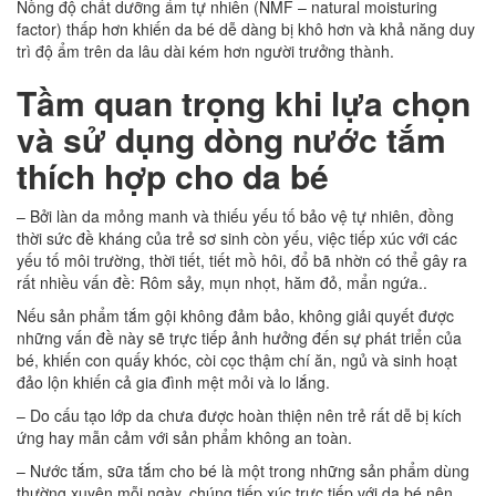
Nồng độ chất dưỡng ẩm tự nhiên (NMF – natural moisturing
factor) thấp hơn khiến da bé dễ dàng bị khô hơn và khả năng duy
trì độ ẩm trên da lâu dài kém hơn người trưởng thành.
Tầm quan trọng khi lựa chọn
và sử dụng dòng nước tắm
thích hợp cho da bé
– Bởi làn da mỏng manh và thiếu yếu tố bảo vệ tự nhiên, đồng
thời sức đề kháng của trẻ sơ sinh còn yếu, việc tiếp xúc với các
yếu tố môi trường, thời tiết, tiết mồ hôi, đổ bã nhờn có thể gây ra
rất nhiều vấn đề: Rôm sảy, mụn nhọt, hăm đỏ, mẩn ngứa..
Nếu sản phẩm tắm gội không đảm bảo, không giải quyết được
những vấn đề này sẽ trực tiếp ảnh hưởng đến sự phát triển của
bé, khiến con quấy khóc, còi cọc thậm chí ăn, ngủ và sinh hoạt
đảo lộn khiến cả gia đình mệt mỏi và lo lắng.
– Do cấu tạo lớp da chưa được hoàn thiện nên trẻ rất dễ bị kích
ứng hay mẫn cảm với sản phẩm không an toàn.
– Nước tắm, sữa tắm cho bé là một trong những sản phẩm dùng
thường xuyên mỗi ngày, chúng tiếp xúc trực tiếp với da bé nên