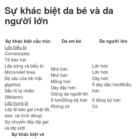
Sự khác biệt da bé và da
người lớn
Sự khác biệt cấu trúc
Da em bé
Da người lớn
Lớp biểu bì
Corneocytes
Tế bào hat
Lớp sừng và biểu bì
Lớn hơn
Nhỏ hơn
Microrelief lines
Lớn hơn
Nhỏ hơn
Độ sâu của bề mặt
Dày hơn
Mỏng hơn
glyphics
Ít dày đặc hơnNhiều
Dày đặc hơn
Sắc tố tự nhiên
hơn
Giống da người lớn
(Melanin)
Ít hơnĐồng bộ hơn
Ít đồng bộ hơn
Lớp trung bì
Không có
Có
Lớp tế bào gai (mật độ,
size, và hình dáng)
Sự chuyển tiếp lớp gai
và lớp lưới
Sự khác biệt vè