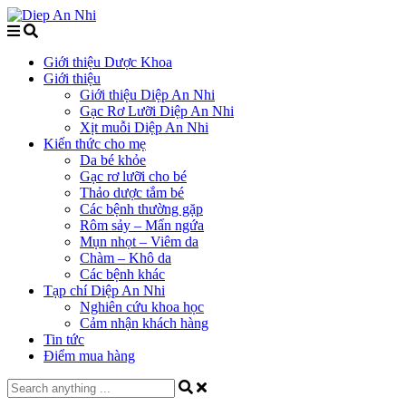
Giới thiệu Dược Khoa
Giới thiệu
Giới thiệu Diệp An Nhi
Gạc Rơ Lưỡi Diệp An Nhi
Xịt muỗi Diệp An Nhi
Kiến thức cho mẹ
Da bé khỏe
Gạc rơ lưỡi cho bé
Thảo dược tắm bé
Các bệnh thường gặp
Rôm sảy – Mẩn ngứa
Mụn nhọt – Viêm da
Chàm – Khô da
Các bệnh khác
Tạp chí Diệp An Nhi
Nghiên cứu khoa học
Cảm nhận khách hàng
Tin tức
Điểm mua hàng