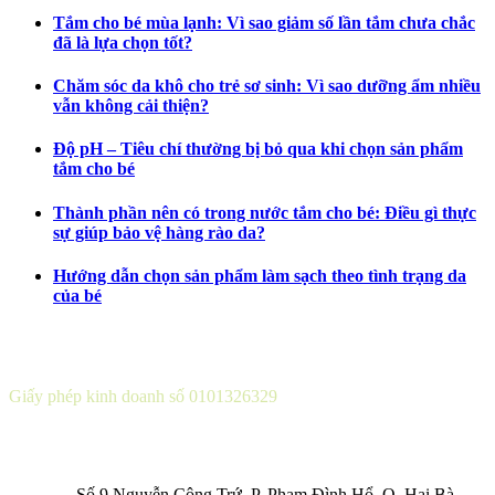
Tắm cho bé mùa lạnh: Vì sao giảm số lần tắm chưa chắc
đã là lựa chọn tốt?
Chăm sóc da khô cho trẻ sơ sinh: Vì sao dưỡng ẩm nhiều
vẫn không cải thiện?
Độ pH – Tiêu chí thường bị bỏ qua khi chọn sản phẩm
tắm cho bé
Thành phần nên có trong nước tắm cho bé: Điều gì thực
sự giúp bảo vệ hàng rào da?
Hướng dẫn chọn sản phẩm làm sạch theo tình trạng da
của bé
CÔNG TY CỔ PHẦN DƯỢC KHOA
Giấy phép kinh doanh số 0101326329
Sở KH&ĐT thành phố Hà Nội cấp lần 5 ngày 22 tháng 08 năm
2016.
Số 9 Nguyễn Công Trứ, P. Phạm Đình Hổ, Q. Hai Bà