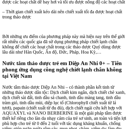
được các hoạt chất dễ bay hơi và tối ưu được nồng độ các hoạt chất
– Thời gian chiết xuất kéo dài nên chiết xuất tối đa được hoạt chất
trong thảo dược
Bởi những ưu điểm của phương pháp này mà hiện nay trên thế giới
rất nhiều các quốc gia đã sử dụng phương pháp chiết lạnh chân
không để chiết các hoạt chất trong các thảo dược Quý dùng được
lâu dài như Hàn Quốc, Ấn độ, Đức, Pháp, Hoa Kỳ,…
Nước tắm thảo dược trẻ em Diệp An Nhi 0+ – Tiên
phong ứng dụng công nghệ chiết lạnh chân không
tại Việt Nam
Nước tắm thảo dược Diệp An Nhi – có thành phần kết tinh từ
những thảo dược dân tộc: Dịch chiết kim ngân, dịch chiết chè xanh,
dịch chiết sài đất, tinh dầu sả chanh, tinh dầu màng tang, tinh dầu
tràm gió, tinh dầu mùi, diệp lục tố (Chlorophyll chiết xuất từ lá
tươi), papain (chiết xuất từ đu đủ), dịch chiết ngải cứu kết hợp với
AQUAXYL và NANO BERBERINE là một giải pháp tắm được
thiết kế riêng cho làn da nhạy cảm của trẻ sơ sinh, an toàn và tiện lợi
phù hợp cho trẻ từ 0 đến 2 tuổi với tác dụng kháng khuẩn, chống
viêm; giúp ngăn ngừa rôm sảy, mụn nhọt, chàm, viêm da; làm dịu