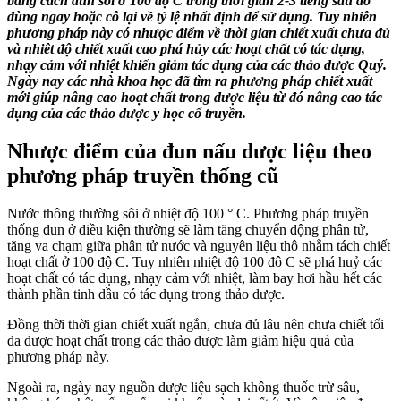
bằng cách đun sôi ở 100 độ C trong thời gian 2-3 tiếng sau đó
dùng ngay hoặc cô lại về tỷ lệ nhất định để sử dụng. Tuy nhiên
phương pháp này có nhược điểm về thời gian chiết xuất chưa đủ
và nhiêt độ chiết xuất cao phá hủy các hoạt chất có tác dụng,
nhạy cảm với nhiệt khiến giảm tác dụng của các thảo dược Quý.
Ngày nay các nhà khoa học đã tìm ra phương pháp chiết xuất
mới giúp nâng cao hoạt chất trong dược liệu từ đó nâng cao tác
dụng của các thảo dược y học cổ truyền.
Nhược điểm của đun nấu dược liệu theo
phương pháp truyền thống cũ
Nước thông thường sôi ở nhiệt độ 100 ° C. Phương pháp truyền
thống đun ở điều kiện thường sẽ làm tăng chuyển động phân tử,
tăng va chạm giữa phân tử nước và nguyên liệu thô nhằm tách chiết
hoạt chất ở 100 độ C. Tuy nhiên nhiệt độ 100 đô C sẽ phá huỷ các
hoạt chất có tác dụng, nhạy cảm với nhiệt, làm bay hơi hầu hết các
thành phần tinh dầu có tác dụng trong thảo dược.
Đồng thời thời gian chiết xuất ngắn, chưa đủ lâu nên chưa chiết tối
đa được hoạt chất trong các thảo dược làm giảm hiệu quả của
phương pháp này.
Ngoài ra, ngày nay nguồn dược liệu sạch không thuốc trừ sâu,