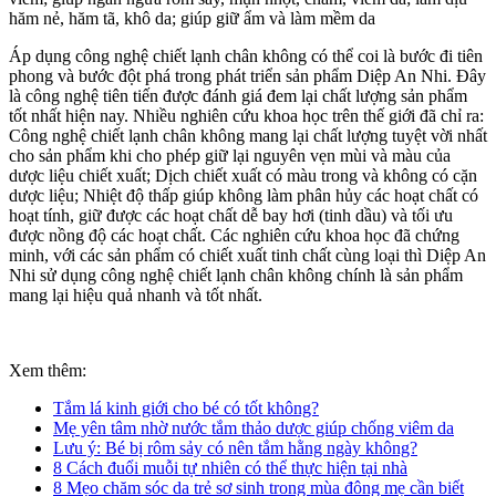
hăm nẻ, hăm tã, khô da; giúp giữ ẩm và làm mềm da
Áp dụng công nghệ chiết lạnh chân không có thể coi là bước đi tiên
phong và bước đột phá trong phát triển sản phẩm Diệp An Nhi. Đây
là công nghệ tiên tiến được đánh giá đem lại chất lượng sản phẩm
tốt nhất hiện nay. Nhiều nghiên cứu khoa học trên thế giới đã chỉ ra:
Công nghệ chiết lạnh chân không mang lại chất lượng tuyệt vời nhất
cho sản phẩm khi cho phép giữ lại nguyên vẹn mùi và màu của
dược liệu chiết xuất; Dịch chiết xuất có màu trong và không có cặn
dược liệu; Nhiệt độ thấp giúp không làm phân hủy các hoạt chất có
hoạt tính, giữ được các hoạt chất dễ bay hơi (tinh dầu) và tối ưu
được nồng độ các hoạt chất. Các nghiên cứu khoa học đã chứng
minh, với các sản phẩm có chiết xuất tinh chất cùng loại thì Diệp An
Nhi sử dụng công nghệ chiết lạnh chân không chính là sản phẩm
mang lại hiệu quả nhanh và tốt nhất.
Xem thêm:
Tắm lá kinh giới cho bé có tốt không?
Mẹ yên tâm nhờ nước tắm thảo dược giúp chống viêm da
Lưu ý: Bé bị rôm sảy có nên tắm hằng ngày không?
8 Cách đuổi muỗi tự nhiên có thể thực hiện tại nhà
8 Mẹo chăm sóc da trẻ sơ sinh trong mùa đông mẹ cần biết