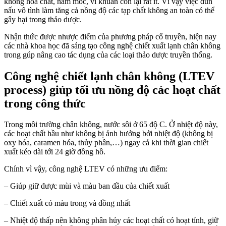
không hóa chất, nấm mốc, vi khuẩn còn lại rất ít. Vì vậy việc đun
nấu vô tình làm tăng cả nồng độ các tạp chất không an toàn có thể
gây hại trong thảo dược.
Nhận thức được nhược điểm của phương pháp cổ truyền, hiện nay
các nhà khoa học đã sáng tạo công nghệ chiết xuất lạnh chân không
trong gúp nâng cao tác dụng của các loại thảo dược truyền thống.
Công nghệ chiết lạnh chân không (LTEV
process) giúp tối ưu nồng độ các hoạt chất
trong công thức
Trong môi trường chân không, nước sôi ở 65 độ C. Ở nhiệt độ này,
các hoạt chất hầu như không bị ảnh hưởng bởi nhiệt độ (không bị
oxy hóa, caramen hóa, thủy phân,…) ngay cả khi thời gian chiết
xuất kéo dài tới 24 giờ đồng hồ.
Chính vì vậy, công nghệ LTEV có những ưu điểm:
– Giúp giữ được mùi và màu ban đầu của chiết xuất
– Chiết xuất có màu trong và đồng nhất
– Nhiệt độ thấp nên không phân hủy các hoạt chất có hoạt tính, giữ