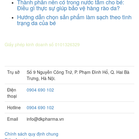
Thành phần nên có trong nước tắm cho bé:
Điều gì thực sự giúp bảo vệ hàng rào da?
Hướng dẫn chọn sản phẩm làm sạch theo tình
trạng da của bé
CÔNG TY CỔ PHẦN DƯỢC KHOA
Giấy phép kinh doanh số 0101326329
Sở KH&ĐT thành phố Hà Nội cấp lần 5 ngày 22 tháng 08 năm
2016.
Trụ sở
Số 9 Nguyễn Công Trứ, P. Phạm Đình Hổ, Q. Hai Bà
Trưng, Hà Nội.
Điện
0904 690 102
thoại
Hotline
0904 690 102
Email
info@dkpharma.vn
Chính sách quy định chung