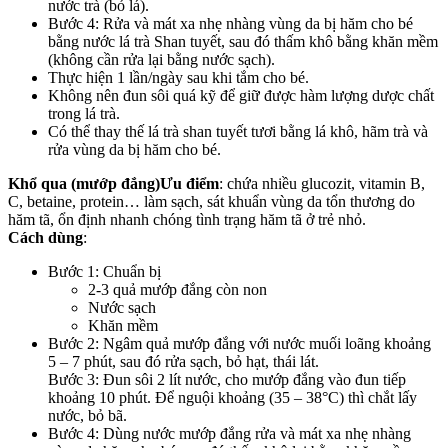
nước trà (bỏ lá).
Bước 4: Rửa và mát xa nhẹ nhàng vùng da bị hăm cho bé
bằng nước lá trà Shan tuyết, sau đó thấm khô bằng khăn mềm
(không cần rửa lại bằng nước sạch).
Thực hiện 1 lần/ngày sau khi tắm cho bé.
Không nên đun sôi quá kỹ để giữ được hàm lượng dược chất
trong lá trà.
Có thể thay thế lá trà shan tuyết tươi bằng lá khô, hãm trà và
rửa vùng da bị hăm cho bé.
Khổ qua (mướp đắng)
Ưu điểm
: chứa nhiều glucozit, vitamin B,
C, betaine, protein… làm sạch, sát khuẩn vùng da tổn thương do
hăm tã, ổn định nhanh chóng tình trạng hăm tã ở trẻ nhỏ.
Cách dùng
:
Bước 1: Chuẩn bị
2-3 quả mướp đắng còn non
Nước sạch
Khăn mềm
Bước 2: Ngâm quả mướp đắng với nước muối loãng khoảng
5 – 7 phút, sau đó rửa sạch, bỏ hạt, thái lát.
Bước 3: Đun sôi 2 lít nước, cho mướp đắng vào đun tiếp
khoảng 10 phút. Để nguội khoảng (35 – 38°C) thì chắt lấy
nước, bỏ bã.
Bước 4: Dùng nước mướp đắng rửa và mát xa nhẹ nhàng