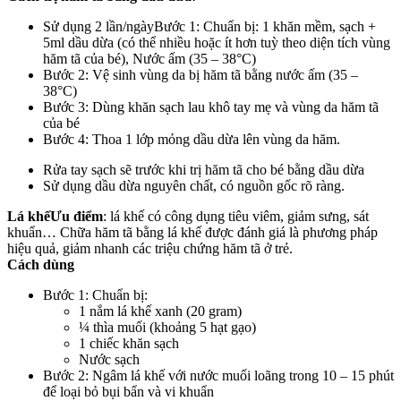
Sử dụng 2 lần/ngàyBước 1: Chuẩn bị: 1 khăn mềm, sạch +
5ml dầu dừa (có thể nhiều hoặc ít hơn tuỳ theo diện tích vùng
hăm tã của bé), Nước ấm (35 – 38°C)
Bước 2: Vệ sinh vùng da bị hăm tã bằng nước ấm (35 –
38°C)
Bước 3: Dùng khăn sạch lau khô tay mẹ và vùng da hăm tã
của bé
Bước 4: Thoa 1 lớp mỏng dầu dừa lên vùng da hăm.
Rửa tay sạch sẽ trước khi trị hăm tã cho bé bằng dầu dừa
Sử dụng dầu dừa nguyên chất, có nguồn gốc rõ ràng.
Lá khế
Ưu điểm
: lá khế có công dụng tiêu viêm, giảm sưng, sát
khuẩn… Chữa hăm tã bằng lá khế được đánh giá là phương pháp
hiệu quả, giảm nhanh các triệu chứng hăm tã ở trẻ.
Cách dùng
Bước 1: Chuẩn bị:
1 nắm lá khế xanh (20 gram)
¼ thìa muối (khoảng 5 hạt gạo)
1 chiếc khăn sạch
Nước sạch
Bước 2: Ngâm lá khế với nước muối loãng trong 10 – 15 phút
để loại bỏ bụi bẩn và vi khuẩn