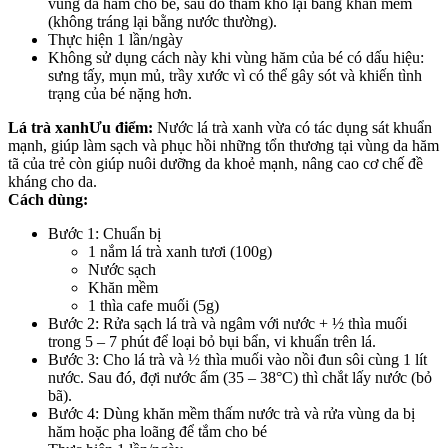
vùng da hăm cho bé, sau đó thấm khô lại bằng khăn mềm
(không tráng lại bằng nước thường).
Thực hiện 1 lần/ngày
Không sử dụng cách này khi vùng hăm của bé có dấu hiệu:
sưng tấy, mụn mủ, trầy xước vì có thể gây sót và khiến tình
trạng của bé nặng hơn.
Lá trà xanh
Ưu điểm:
Nước lá trà xanh vừa có tác dụng sát khuẩn
mạnh, giúp làm sạch và phục hồi những tổn thương tại vùng da hăm
tã của trẻ còn giúp nuôi dưỡng da khoẻ mạnh, nâng cao cơ chế đề
kháng cho da.
Cách dùng:
Bước 1: Chuẩn bị
1 nắm lá trà xanh tươi (100g)
Nước sạch
Khăn mềm
1 thìa cafe muối (5g)
Bước 2: Rửa sạch lá trà và ngâm với nước + ½ thìa muối
trong 5 – 7 phút để loại bỏ bụi bẩn, vi khuẩn trên lá.
Bước 3: Cho lá trà và ½ thìa muối vào nồi đun sôi cùng 1 lít
nước. Sau đó, đợi nước ấm (35 – 38°C) thì chắt lấy nước (bỏ
bã).
Bước 4: Dùng khăn mềm thấm nước trà và rửa vùng da bị
hăm hoặc pha loãng để tắm cho bé