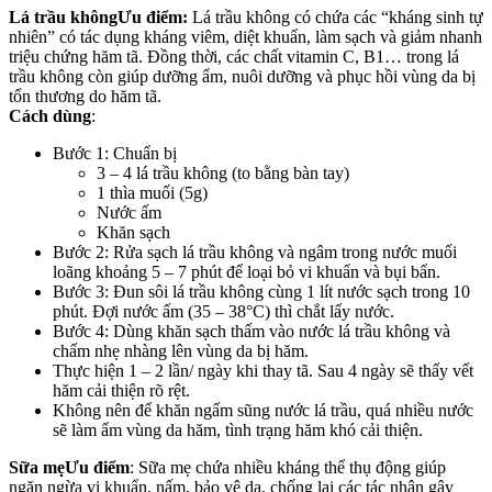
Lá trầu không
Ưu điểm:
Lá trầu không có chứa các “kháng sinh tự
nhiên” có tác dụng kháng viêm, diệt khuẩn, làm sạch và giảm nhanh
triệu chứng hăm tã. Đồng thời, các chất vitamin C, B1… trong lá
trầu không còn giúp dưỡng ẩm, nuôi dưỡng và phục hồi vùng da bị
tổn thương do hăm tã.
Cách dùng
:
Bước 1: Chuẩn bị
3 – 4 lá trầu không (to bằng bàn tay)
1 thìa muối (5g)
Nước ấm
Khăn sạch
Bước 2: Rửa sạch lá trầu không và ngâm trong nước muối
loãng khoảng 5 – 7 phút để loại bỏ vi khuẩn và bụi bẩn.
Bước 3: Đun sôi lá trầu không cùng 1 lít nước sạch trong 10
phút. Đợi nước ấm (35 – 38°C) thì chắt lấy nước.
Bước 4: Dùng khăn sạch thấm vào nước lá trầu không và
chấm nhẹ nhàng lên vùng da bị hăm.
Thực hiện 1 – 2 lần/ ngày khi thay tã. Sau 4 ngày sẽ thấy vết
hăm cải thiện rõ rệt.
Không nên để khăn ngấm sũng nước lá trầu, quá nhiều nước
sẽ làm ẩm vùng da hăm, tình trạng hăm khó cải thiện.
Sữa mẹ
Ưu điểm
: Sữa mẹ chứa nhiều kháng thể thụ động giúp
ngăn ngừa vi khuẩn, nấm, bảo vệ da, chống lại các tác nhân gây