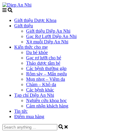
Giới thiệu Dược Khoa
Giới thiệu
Giới thiệu Diệp An Nhi
Gạc Rơ Lưỡi Diệp An Nhi
Xịt muỗi Diệp An Nhi
Kiến thức cho mẹ
Da bé khỏe
Gạc rơ lưỡi cho bé
Thảo dược tắm bé
Các bệnh thường gặp
Rôm sảy – Mẩn ngứa
Mụn nhọt – Viêm da
Chàm – Khô da
Các bệnh khác
Tạp chí Diệp An Nhi
Nghiên cứu khoa học
Cảm nhận khách hàng
Tin tức
Điểm mua hàng