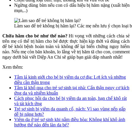
Ngừng dùng bỉm nếu con có dấu hiệu bị hăm nặng (xuất hiện
mụn,..)
Làm sao để trẻ không bị hăm lại? Các mẹ nên lưu ý chọn loại 
Chữa hăm cho bé như thế nào?
Hi vọng với những cách chia sẻ
trên mẹ có thể trị hăm cho bé được thực hiện kịp thời và đúng cách
để bé khỏi bệnh hoàn toàn và không để lại biến chứng nguy hiểm
nào. Nếu mẹ còn băn khoăn, lo lắng về trị hăm tã cho con, comment
ngay dưới bài viết Diệp An Chi sẽ giúp bạn giải đáp nhanh nhất!
Xem thêm:
Tắm lá kinh giới cho bé bị viêm da cơ địa: Lợi ích và những
điều cần thận trọng
Tắm lá khổ qua cho trẻ sơ sinh tại nhà: Cẩn thận nguy cơ kích
ứng da và nhiễm khuẩn
Cách phục hồi da cho bé bị viêm da an toàn, hạn chế khô rát
và tái kích ứng
Trẻ sơ sinh bị viêm da quanh cổ, nách: Vì sao vùng nếp gấp
dễ bị nặng hơn?
Viêm da ở trẻ sơ sinh khi nằm điều hòa: Không khí khô ảnh
hưởng thế nào đến làn da bé?