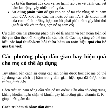
da bị tổn thương của con và tạo hàng rào bảo vệ tránh các vết
hăm lan rộng, gây nhiễm trùng da.
Sử dùng phấn rôm
để giữ cho da bé tại các vùng dễ bị hăm
luôn được khô ráo. Các mẹ hoặc bố nên lưu ý để khuôn mặt
của con, tránh trường hợp con hít phải phấn rôm gây khó thở
(nhất là đối với trường hợp bé bị hăm cổ).
Ưu điểm của hai phương pháp này đó là nhanh và bạn hoàn toàn có
thể yên tâm theo lời khuyên của các bác sĩ. Các mẹ cũng có thể tìm
hiểu
các loại thuốc/kem bôi chữa hăm an toàn hiệu quả cho bé
qua bài viết:
Các phương pháp dân gian hay hiệu quả
cha mẹ có thể áp dụng
Tuy nhiên bên cách sử dụng các sản phẩm dược học các mẹ có thể
áp dụng các cách trị hăm trong dân gian hiệu quả đã được kiểm
chứng dưới đây.
Cách điều trj hăm bằng dầu dừa có ưu điểm: Dầu dừa có công dụng
kháng khuẩn, ngăn chặn vi khuẩn gây hăm cũng giàu vitamin E, K
giúp dưỡng ẩm da
Cách trị hăm tã bằng dầu dừa: