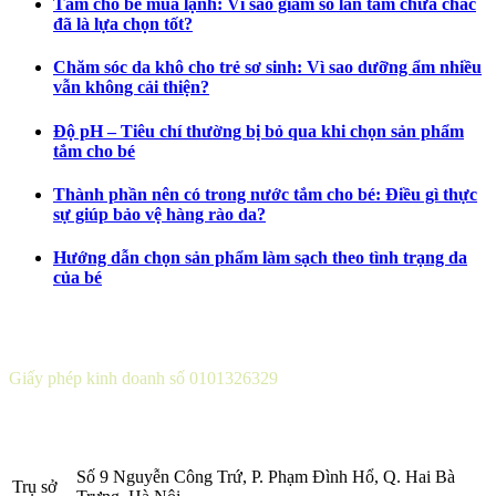
Tắm cho bé mùa lạnh: Vì sao giảm số lần tắm chưa chắc
đã là lựa chọn tốt?
Chăm sóc da khô cho trẻ sơ sinh: Vì sao dưỡng ẩm nhiều
vẫn không cải thiện?
Độ pH – Tiêu chí thường bị bỏ qua khi chọn sản phẩm
tắm cho bé
Thành phần nên có trong nước tắm cho bé: Điều gì thực
sự giúp bảo vệ hàng rào da?
Hướng dẫn chọn sản phẩm làm sạch theo tình trạng da
của bé
CÔNG TY CỔ PHẦN DƯỢC KHOA
Giấy phép kinh doanh số 0101326329
Sở KH&ĐT thành phố Hà Nội cấp lần 5 ngày 22 tháng 08 năm
2016.
Số 9 Nguyễn Công Trứ, P. Phạm Đình Hổ, Q. Hai Bà
Trụ sở