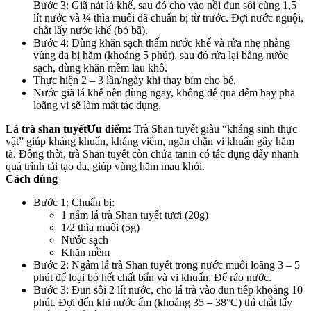
Bước 3: Giã nát lá khế, sau đó cho vào nồi đun sôi cùng 1,5
lít nước và ¼ thìa muối đã chuẩn bị từ trước. Đợi nước nguội,
chắt lấy nước khế (bỏ bã).
Bước 4: Dùng khăn sạch thấm nước khế và rửa nhẹ nhàng
vùng da bị hăm (khoảng 5 phút), sau đó rửa lại bằng nước
sạch, dùng khăn mềm lau khô.
Thực hiện 2 – 3 lần/ngày khi thay bỉm cho bé.
Nước giã lá khế nên dùng ngay, không để qua đêm hay pha
loãng vì sẽ làm mất tác dụng.
Lá trà shan tuyết
Ưu điểm:
Trà Shan tuyết giàu “kháng sinh thực
vật” giúp kháng khuẩn, kháng viêm, ngăn chặn vi khuẩn gây hăm
tã. Đồng thời, trà Shan tuyết còn chứa tanin có tác dụng đẩy nhanh
quá trình tái tạo da, giúp vùng hăm mau khỏi.
Cách dùng
Bước 1: Chuẩn bị:
1 nắm lá trà Shan tuyết tươi (20g)
1/2 thìa muối (5g)
Nước sạch
Khăn mềm
Bước 2: Ngâm lá trà Shan tuyết trong nước muối loãng 3 – 5
phút để loại bỏ hết chất bẩn và vi khuẩn. Để ráo nước.
Bước 3: Đun sôi 2 lít nước, cho lá trà vào đun tiếp khoảng 10
phút. Đợi đến khi nước ấm (khoảng 35 – 38°C) thì chắt lấy