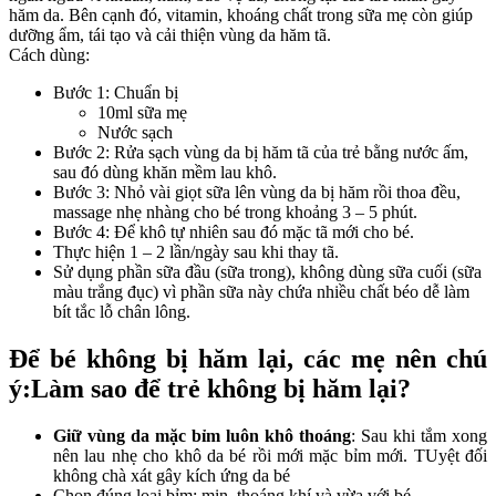
hăm da. Bên cạnh đó, vitamin, khoáng chất trong sữa mẹ còn giúp
dưỡng ẩm, tái tạo và cải thiện vùng da hăm tã.
Cách dùng:
Bước 1: Chuẩn bị
10ml sữa mẹ
Nước sạch
Bước 2: Rửa sạch vùng da bị hăm tã của trẻ bằng nước ấm,
sau đó dùng khăn mềm lau khô.
Bước 3: Nhỏ vài giọt sữa lên vùng da bị hăm rồi thoa đều,
massage nhẹ nhàng cho bé trong khoảng 3 – 5 phút.
Bước 4: Để khô tự nhiên sau đó mặc tã mới cho bé.
Thực hiện 1 – 2 lần/ngày sau khi thay tã.
Sử dụng phần sữa đầu (sữa trong), không dùng sữa cuối (sữa
màu trắng đục) vì phần sữa này chứa nhiều chất béo dễ làm
bít tắc lỗ chân lông.
Để bé không bị hăm lại, các mẹ nên chú
ý:Làm sao để trẻ không bị hăm lại?
Giữ vùng da mặc bỉm luôn khô thoáng
: Sau khi tắm xong
nên lau nhẹ cho khô da bé rồi mới mặc bỉm mới. TUyệt đối
không chà xát gây kích ứng da bé
Chọn đúng loại bỉm: mịn, thoáng khí và vừa với bé