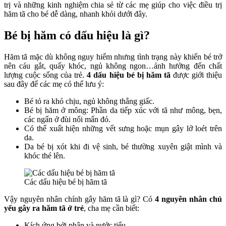
trị và những kinh nghiệm chia sẻ từ các mẹ giúp cho việc điều trị
hăm tã cho bé dễ dàng, nhanh khỏi dưới đây.
Bé bị hăm có dấu hiệu là gì?
Hăm tã mặc dù không nguy hiểm nhưng tình trạng này khiến bé trở
nên cáu gắt, quấy khóc, ngủ không ngon…ảnh hưởng đến chất
lượng cuộc sống của trẻ.
4 dấu hiệu bé bị hăm tã
được giới thiệu
sau đây để các mẹ có thể lưu ý:
Bé tỏ ra khó chịu, ngủ không thẳng giấc.
Bé bị hăm ở mông: Phần da tiếp xúc với tã như mông, bẹn,
các ngấn ở đùi nổi mẩn đỏ.
Có thể xuất hiện những vết sưng hoặc mụn gây lở loét trên
da.
Da bé bị xót khi đi vệ sinh, bé thường xuyên giật mình và
khóc thé lên.
Các dấu hiệu bé bị hăm tã
Vậy nguyên nhân chính gây hăm tã là gì? Có
4 nguyên nhân chủ
yếu gây ra hăm tã ở trẻ
, cha mẹ cần biết:
Kích ứng bởi phân và nước tiểu