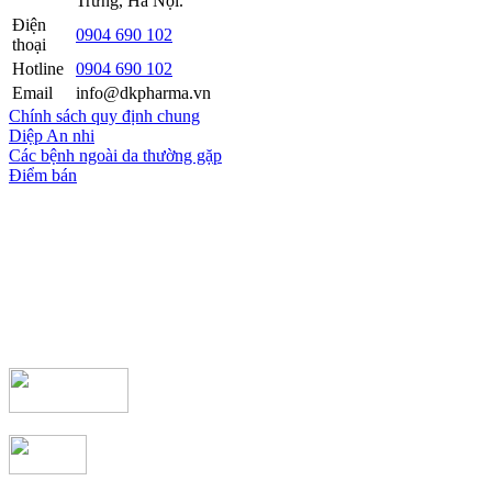
Trưng, Hà Nội.
Điện
0904 690 102
thoại
Hotline
0904 690 102
Email
info@dkpharma.vn
Chính sách quy định chung
Diệp An nhi
Các bệnh ngoài da thường gặp
Điểm bán