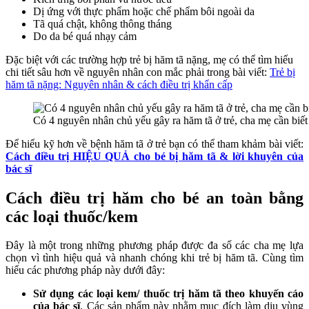
Dị ứng với thực phẩm hoặc chế phẩm bôi ngoài da
Tã quá chật, không thông tháng
Do da bé quá nhạy cảm
Đặc biệt với các trường hợp trẻ bị hăm tã nặng, mẹ có thể tìm hiểu
chi tiết sâu hơn về nguyên nhân con mắc phải trong bài viết:
Trẻ bị
hăm tã nặng: Nguyên nhân & cách điều trị khẩn cấp
Có 4 nguyên nhân chủ yếu gây ra hăm tã ở trẻ, cha mẹ cần biết
Để hiểu kỹ hơn về bệnh hăm tã ở trẻ bạn có thể tham khảm bài viết:
Cách điều trị HIỆU QUẢ cho bé bị hăm tã & lời khuyên của
bác sĩ
Cách điều trị hăm cho bé an toàn bằng
các loại thuốc/kem
Đây là một trong những phương pháp được đa số các cha mẹ lựa
chọn vì tình hiệu quả và nhanh chóng khi trẻ bị hăm tã. Cùng tìm
hiểu các phương pháp này dưới đây:
Sử dụng các loại kem/ thuốc trị hăm tã theo khuyến cáo
của bác sĩ
. Các sản phẩm này nhằm mục đích làm dịu vùng