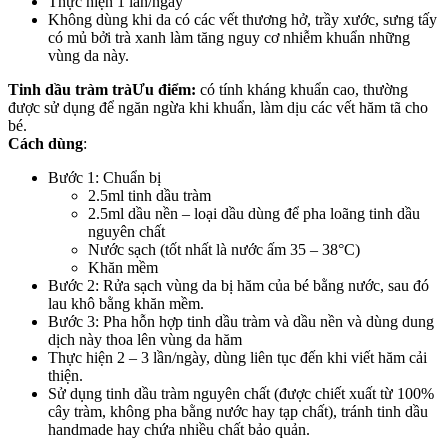
Thực hiện 1 lần/ngày
Không dùng khi da có các vết thương hở, trầy xước, sưng tấy
có mủ bởi trà xanh làm tăng nguy cơ nhiễm khuẩn những
vùng da này.
Tinh dầu tràm trà
Ưu điểm:
có tính kháng khuẩn cao, thường
được sử dụng để ngăn ngừa khi khuẩn, làm dịu các vết hăm tã cho
bé.
Cách dùng
:
Bước 1: Chuẩn bị
2.5ml tinh dầu tràm
2.5ml dầu nền – loại dầu dùng để pha loãng tinh dầu
nguyên chất
Nước sạch (tốt nhất là nước ấm 35 – 38°C)
Khăn mềm
Bước 2: Rửa sạch vùng da bị hăm của bé bằng nước, sau đó
lau khô bằng khăn mềm.
Bước 3: Pha hỗn hợp tinh dầu tràm và dầu nền và dùng dung
dịch này thoa lên vùng da hăm
Thực hiện 2 – 3 lần/ngày, dùng liên tục đến khi viết hăm cải
thiện.
Sử dụng tinh dầu tràm nguyên chất (được chiết xuất từ 100%
cây tràm, không pha bằng nước hay tạp chất), tránh tinh dầu
handmade hay chứa nhiều chất bảo quản.