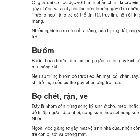
Ong là loài có nọc độc với thành phần chính là protei
gây dị ứng và acetylcholine nên thường gây đau nhức, 
Trường hợp nặng trẻ có thể tím tái, trụy tim, nôn ói, k
mạng.
Nhiều nghiên cứu đã chỉ ra rằng, nếu bị ong đất, ong 
trẻ.
Bướm
Bướm hoặc bướm đêm có lông ngắn có thể gây kích ứn
mủ, nóng rát.
Nếu ấu trùng bướm bò trực tiếp lên mặt, cổ, chân, tay
khi trẻ mặc đều có thể gây phản ứng trên da.
Bọ chét, rận, ve
Đây là nhóm côn trùng sống ký sinh ở chó, mèo, hoặc b
đỏ khắp người, đau nhói, sưng kèm theo sốt nóng kéo 
Nhện
Ngoài việc giăng tơ gây mất vệ sinh nhà cửa, nhện cò
trẻ còn bị sốt và chóng mặt.