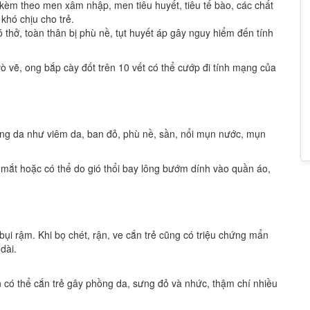
n kèm theo men xâm nhập, men tiêu huyết, tiêu tế bào, các chất
khó chịu cho trẻ.
hó thở, toàn thân bị phù nề, tụt huyết áp gây nguy hiểm đến tính
vò vẽ, ong bắp cày đốt trên 10 vết có thể cướp đi tính mạng của
g da như viêm da, ban đỏ, phù nề, sần, nổi mụn nước, mụn
, mắt hoặc có thể do gió thổi bay lông bướm dính vào quần áo,
ụi rậm. Khi bọ chét, rận, ve cắn trẻ cũng có triệu chứng mẩn
dài.
n có thể cắn trẻ gây phồng da, sưng đỏ và nhức, thậm chí nhiều