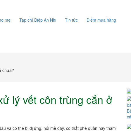
cho mẹ
Tạp chí Diệp An Nhi
Tin tức
Điểm mua hàng
rẻ chưa?
ử lý vết côn trùng cắn ở
Bả
c
 đau và có thể bị dị ứng, nổi mề đay, co thắt phế quản hay thậm