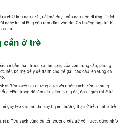
t ra chất làm ngứa rát, nổi mề đay, mẩn ngứa do dị ứng. Thỉnh
vài ngày khi bị lông sâu róm dính vào da. Có trường hợp trẻ bị
 sâu róm.
 cắn ở trẻ
bảo vệ bản thân trước sự tấn công của côn trùng cắn, phòng
ớc hết, bố mẹ để ý để tránh cho trẻ gãi, cào cấu lên vùng da
tố.
 nhẹ
: Rửa sạch vết thương dưới vòi nước sạch, rửa lại bằng
hống viêm trong đó làm dịu, giảm sưng đỏ, đau ngứa rát ở trẻ.
hể gây teo da, rạn da, suy tuyến thượng thận ở trẻ, nhất là trẻ
 rát
: Rửa sạch vùng da tổn thương của trẻ với nước, dùng nhíp