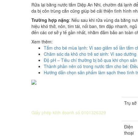
Rửa lại bằng nước tắm Diệp An Nhi, chườm đá lạnh đ
da bị côn trùng cắn cũng giúp bé cải thiện tình hình n
Trường hợp nặng
: Nếu sau khi rửa vùng da bằng nướ
hiệu khó thở, nôn, tím tái, nổi ban, tim đập nhanh, ng
đến các cơ sở y tế gần nhất, nhằm đảm bảo an toàn c
Xem thêm:
Tắm cho bé mùa lạnh: Vì sao giảm số lần tắm ch
Chăm sóc da khô cho trẻ sơ sinh: Vì sao dưỡng
Độ pH – Tiêu chí thường bị bỏ qua khi chọn sả
Thành phần nên có trong nước tắm cho bé: Điều
Hướng dẫn chọn sản phẩm làm sạch theo tình t
Trụ sở
CÔNG TY CỔ PHẦN DƯỢC KHOA
Giấy phép kinh doanh số 0101326329
Sở KH&ĐT thành phố Hà Nội cấp lần 5
Điện
ngày 22 tháng 08 năm 2016.
thoại