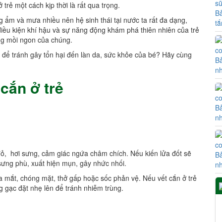
 trẻ một cách kịp thời là rất qua trọng.
Bả
g ẩm và mưa nhiều nên hệ sinh thái tại nước ta rất đa dạng,
tắ
iều kiện khí hậu và sự năng động khám phá thiên nhiên của trẻ
ếng mồi ngon của chúng.
 để tránh gây tổn hại đến làn da, sức khỏe của bé? Hãy cùng
Bả
nh
cắn ở trẻ
Bả
nh
đỏ, hơi sưng, cảm giác ngứa châm chích. Nếu kiến lửa đốt sẽ
Bả
sưng phù, xuất hiện mụn, gây nhức nhối.
nh
oa mắt, chóng mặt, thở gấp hoặc sốc phản vệ. Nếu vết cắn ở trẻ
g gạc đặt nhẹ lên để tránh nhiễm trùng.