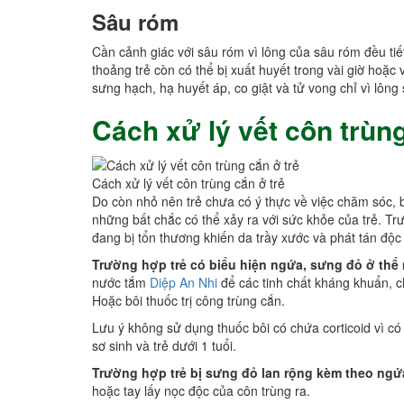
Sâu róm
Cần cảnh giác với sâu róm vì lông của sâu róm đều tiế
thoảng trẻ còn có thể bị xuất huyết trong vài giờ hoặc 
sưng hạch, hạ huyết áp, co giật và tử vong chỉ vì lông
Cách xử lý vết côn trùng
Cách xử lý vết côn trùng cắn ở trẻ
Do còn nhỏ nên trẻ chưa có ý thực về việc chăm sóc, 
những bất chắc có thể xảy ra với sức khỏe của trẻ. Trư
đang bị tổn thương khiến da trầy xước và phát tán độc 
Trường hợp trẻ có biểu hiện ngứa, sưng đỏ ở thể
nước tắm
Diệp An Nhi
để các tinh chất kháng khuẩn, c
Hoặc bôi thuốc trị công trùng cắn.
Lưu ý không sử dụng thuốc bôi có chứa corticoid vì có t
sơ sinh và trẻ dưới 1 tuổi.
Trường hợp trẻ bị sưng đỏ lan rộng kèm theo ngứa
hoặc tay lấy nọc độc của côn trùng ra.