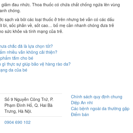
ể giảm đau nhức. Thoa thuốc có chứa chất chống ngứa lên vùng
hanh chóng.
c sạch và bôi các loại thuốc ở trên nhưng bé vẫn có các dấu
ủ li bì, sốc phản về, sốt cao… bố mẹ cần nhanh chóng đưa trẻ
ho sức khỏe và tính mạng của trẻ.
ưa chắc đã là lựa chọn tốt?
 ẩm nhiều vẫn không cải thiện?
n phẩm tắm cho bé
 gì thực sự giúp bảo vệ hàng rào da?
rạng da của bé
Chính sách quy định chung
Số 9 Nguyễn Công Trứ, P.
Diệp An nhi
Phạm Đình Hổ, Q. Hai Bà
Các bệnh ngoài da thường gặp
Trưng, Hà Nội.
Điểm bán
0904 690 102