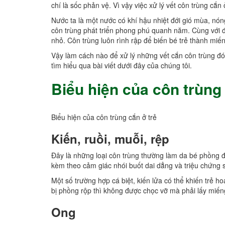
chí là sốc phản vệ. Vì vậy việc xử lý vết côn trùng cắn ở
Nước ta là một nước có khí hậu nhiệt đới gió mùa, nón
côn trùng phát triển phong phú quanh năm. Cùng với đ
nhỏ. Côn trùng luôn rình rập để biến bé trẻ thành mi
Vậy làm cách nào để xử lý những vết cắn côn trùng đó
tìm hiểu qua bài viết dưới đây của chúng tôi.
Biểu hiện của côn trùng 
Biểu hiện của côn trùng cắn ở trẻ
Kiến, ruồi, muỗi, rệp
Đây là những loại côn trùng thường làm da bé phồng 
kèm theo cảm giác nhói buốt dai dẳng và triệu chứng 
Một số trường hợp cá biệt, kiến lửa có thể khiến trẻ h
bị phồng rộp thì không được chọc vỡ mà phải lấy miến
Ong