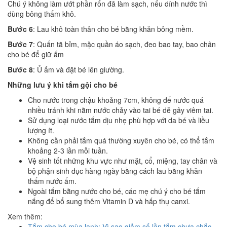
Chú ý không làm ướt phần rốn đã làm sạch, nếu dính nước thì
dùng bông thấm khô.
Bước 6
: Lau khô toàn thân cho bé bằng khăn bông mềm.
Bước 7
: Quấn tã bỉm, mặc quần áo sạch, đeo bao tay, bao chân
cho bé để giữ ấm
Bước 8
: Ủ ấm và đặt bé lên giường.
Những lưu ý khi tắm gội cho bé
Cho nước trong chậu khoảng 7cm, không để nước quá
nhiều tránh khi nằm nước chảy vào tai bé dễ gây viêm tai.
Sử dụng loại nước tắm dịu nhẹ phù hợp với da bé và liều
lượng ít.
Không cần phải tắm quá thường xuyên cho bé, có thể tắm
khoảng 2-3 lần mỗi tuần.
Vệ sinh tốt những khu vực như mặt, cổ, miệng, tay chân và
bộ phận sinh dục hàng ngày bằng cách lau bằng khăn
thấm nước ấm.
Ngoài tắm bằng nước cho bé, các mẹ chú ý cho bé tắm
nắng để bổ sung thêm Vitamin D và hấp thụ canxi.
Xem thêm:
Tắm cho bé mùa lạnh: Vì sao giảm số lần tắm chưa chắc