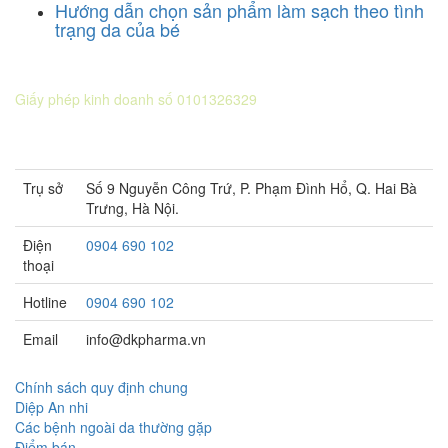
Hướng dẫn chọn sản phẩm làm sạch theo tình
trạng da của bé
CÔNG TY CỔ PHẦN DƯỢC KHOA
Giấy phép kinh doanh số 0101326329
Sở KH&ĐT thành phố Hà Nội cấp lần 5 ngày 22 tháng 08 năm
2016.
Trụ sở
Số 9 Nguyễn Công Trứ, P. Phạm Đình Hổ, Q. Hai Bà
Trưng, Hà Nội.
Điện
0904 690 102
thoại
Hotline
0904 690 102
Email
info@dkpharma.vn
Chính sách quy định chung
Diệp An nhi
Các bệnh ngoài da thường gặp
Điểm bán