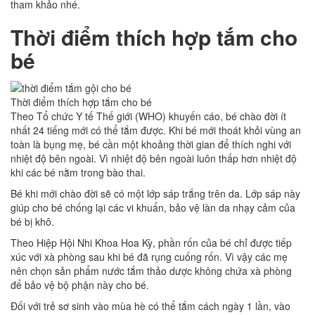
tham khảo nhé.
Thời điểm thích hợp tắm cho
bé
Thời điểm thích hợp tắm cho bé
Theo Tổ chức Y tế Thế giới (WHO) khuyến cáo, bé chào đời ít
nhất 24 tiếng mới có thể tắm được. Khi bé mới thoát khỏi vùng an
toàn là bụng mẹ, bé cần một khoảng thời gian để thích nghi với
nhiệt độ bên ngoài. Vì nhiệt độ bên ngoài luôn thấp hơn nhiệt độ
khi các bé nằm trong bào thai.
Bé khi mới chào đời sẽ có một lớp sáp trắng trên da. Lớp sáp này
giúp cho bé chống lại các vi khuẩn, bảo vệ làn da nhạy cảm của
bé bị khô.
Theo Hiệp Hội Nhi Khoa Hoa Kỳ, phần rốn của bé chỉ được tiếp
xúc với xà phòng sau khi bé đã rụng cuống rốn. Vì vậy các mẹ
nên chọn sản phẩm nước tắm thảo dược không chứa xà phòng
để bảo vệ bộ phận này cho bé.
Đối với trẻ sơ sinh vào mùa hè có thể tắm cách ngày 1 lần, vào