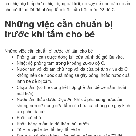
có nhiệt độ thấp hơn nhiệt độ ngoài trời, do vậy để đảo bảo độ ấm
cho bé thì nhiệt độ phòng tắm luôn cần trên mức 23 độ C.
Những việc cần chuẩn bị
trước khi tắm cho bé
Những việc cần chuẩn bị trước khi tắm cho bé
Phòng tắm cần được đóng kín cửa tránh để gió lùa vào.
Nhiệt độ phòng tắm trong khoảng 28-30 độ C.
Nước tắm với độ ấm phù hợp với da của bé từ 37-38 độ C,
không nên để nước quá nóng sẽ gây bỏng, hoặc nước quá
lạnh bé dễ bị cảm.
Chậu tắm (có thể dùng kết hợp ghế tắm để bé nằm thoải
mái hơn)
Nước tắm thảo dược Diệp An Nhi để pha cùng nước ấm,
không nên sử dụng sữa tắm có chứa xà phòng dễ gây kích
ứng cho da bé.
Khăn xô nhỏ
Khăn bông mềm to dễ thấm hút nước.
Tã bỉm, quần áo, tất tay, tất chân.
Dụng cụ vệ sinh: bông, tăm bông, băng gạc, cồn 70 độ