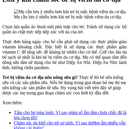
Mẹ cần lưu ý nhiều hơn khi trẻ bị mắc bệnh viêm da cơ địa.
Chọn lựa quần áo thoải mái phù hợp cho bé. Tránh sử dụng các bộ
quần áo chật trực tiếp tiếp xúc với da của trẻ.
Thực đơn hàng ngày cho bé cần phải sử dụng các thực phẩm giàu
vitamin khoáng chất. Đặc biệt là sử dụng các thực phẩm giàu
vitamin C để tăng sức đề kháng tự nhiên cho cơ thể. G
iữ cho làn da
bé sạch sẽ nhất là khi bé bị viêm da cơ địạ. Mẹ có thể quan tâm đến
dòng sữa tắm sử dụng cho bé như Diệp An Nhi. Diệp An Nhi: lành
tính,
không chứa paraben.
Trẻ bị viêm da cơ địa nên uống sữa gì?
Thực tế thì bé nên kiêng
sữa và các sản phẩm sữa. Nếu bé đang trong giai đoạn bú mẹ thì mẹ
nên kiêng các sản phẩm từ sữa. Hy vọng bài viết trên đây sẽ giúp
được các mẹ trong giai đoạn chăm sóc con thời kỳ đầu đời.
Xem thêm:
Tắm cho bé mùa lạnh: Vì sao giảm số lần tắm chưa chắc đã là
lựa chọn tốt?
Chăm sóc da khô cho trẻ sơ sinh: Vì sao dưỡng ẩm nhiều vẫn
không cải thiện?