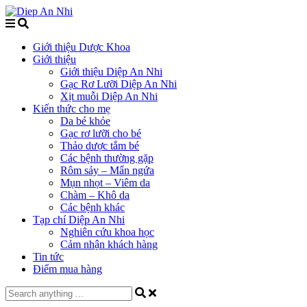
Giới thiệu Dược Khoa
Giới thiệu
Giới thiệu Diệp An Nhi
Gạc Rơ Lưỡi Diệp An Nhi
Xịt muỗi Diệp An Nhi
Kiến thức cho mẹ
Da bé khỏe
Gạc rơ lưỡi cho bé
Thảo dược tắm bé
Các bệnh thường gặp
Rôm sảy – Mẩn ngứa
Mụn nhọt – Viêm da
Chàm – Khô da
Các bệnh khác
Tạp chí Diệp An Nhi
Nghiên cứu khoa học
Cảm nhận khách hàng
Tin tức
Điểm mua hàng