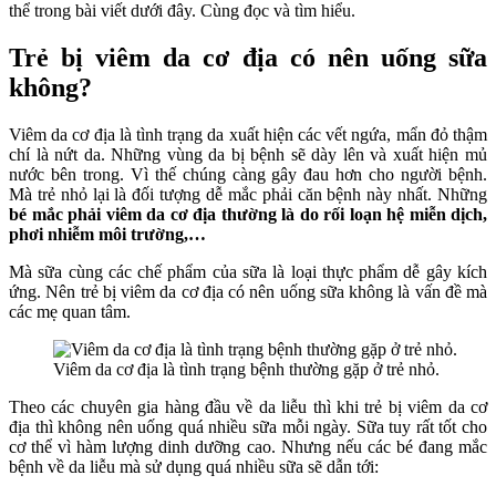
thể trong bài viết dưới đây. Cùng đọc và tìm hiểu.
Trẻ bị viêm da cơ địa có nên uống sữa
không?
Viêm da cơ địa là tình trạng da xuất hiện các vết ngứa, mẩn đỏ thậm
chí là nứt da. Những vùng da bị bệnh sẽ dày lên và xuất hiện mủ
nước bên trong. Vì thế chúng càng gây đau hơn cho người bệnh.
Mà trẻ nhỏ lại là đối tượng dễ mắc phải căn bệnh này nhất.
Những
bé mắc phải viêm da cơ địa thường là do rối loạn hệ miễn dịch,
phơi nhiễm môi trường,…
Mà sữa cùng các chế phẩm của sữa là loại thực phẩm dễ gây kích
ứng. Nên trẻ bị viêm da cơ địa có nên uống sữa không là vấn đề mà
các mẹ quan tâm.
Viêm da cơ địa là tình trạng bệnh thường gặp ở trẻ nhỏ.
Theo các chuyên gia hàng đầu về da liễu thì khi trẻ bị viêm da cơ
địa thì không nên uống quá nhiều sữa mỗi ngày. Sữa tuy rất tốt cho
cơ thể vì hàm lượng dinh dưỡng cao. Nhưng nếu các bé đang mắc
bệnh về da liễu mà sử dụng quá nhiều sữa sẽ dẫn tới: