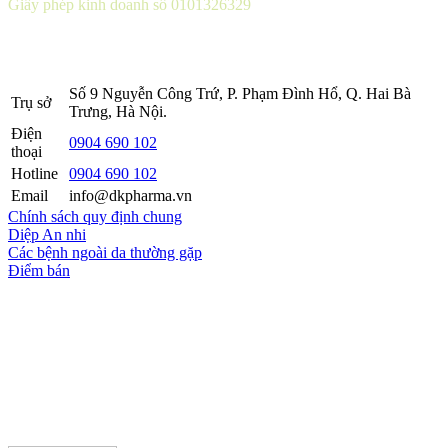
Giấy phép kinh doanh số 0101326329
Sở KH&ĐT thành phố Hà Nội cấp lần 5 ngày 22 tháng 08 năm
2016.
Số 9 Nguyễn Công Trứ, P. Phạm Đình Hổ, Q. Hai Bà
Trụ sở
Trưng, Hà Nội.
Điện
0904 690 102
thoại
Hotline
0904 690 102
Email
info@dkpharma.vn
Chính sách quy định chung
Diệp An nhi
Các bệnh ngoài da thường gặp
Điểm bán