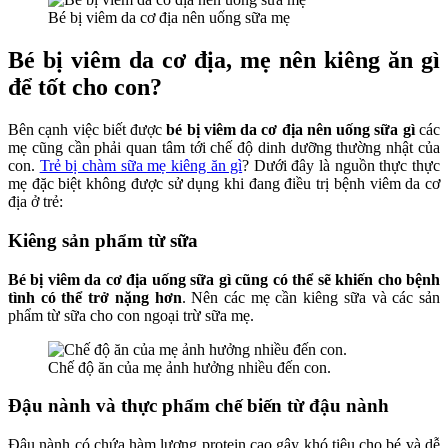
Bé bị viêm da cơ địa nên uống sữa mẹ
Bé bị viêm da cơ địa, mẹ nên kiêng ăn gì
để tốt cho con?
Bên cạnh việc biết được
bé bị viêm da cơ địa nên uống sữa gì
các
mẹ cũng cần phải quan tâm tới chế độ dinh dưỡng thường nhật của
con.
Trẻ bị chàm sữa mẹ kiêng ăn gì
?
Dưới đây là nguồn thực thực
mẹ đặc biệt không được sử dụng khi đang điều trị bệnh viêm da cơ
địa ở trẻ:
Kiêng sản phẩm từ sữa
Bé bị viêm da cơ địa uống sữa gì cũng có thể sẽ khiến cho bệnh
tình có thể trở nặng hơn
. Nên các mẹ cần kiêng sữa và các sản
phẩm từ sữa cho con ngoại trừ sữa mẹ.
Chế độ ăn của mẹ ảnh hưởng nhiều đến con.
Đậu nành và thực phẩm chế biến từ đậu nành
Đậu nành có chứa hàm lượng protein cao gây khó tiêu cho bé và dễ