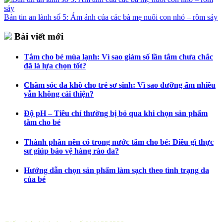
Bản tin an lành số 5: Ám ảnh của các bà mẹ nuôi con nhỏ – rôm sảy
Bài viết mới
Tắm cho bé mùa lạnh: Vì sao giảm số lần tắm chưa chắc
đã là lựa chọn tốt?
Chăm sóc da khô cho trẻ sơ sinh: Vì sao dưỡng ẩm nhiều
vẫn không cải thiện?
Độ pH – Tiêu chí thường bị bỏ qua khi chọn sản phẩm
tắm cho bé
Thành phần nên có trong nước tắm cho bé: Điều gì thực
sự giúp bảo vệ hàng rào da?
Hướng dẫn chọn sản phẩm làm sạch theo tình trạng da
của bé
CÔNG TY CỔ PHẦN DƯỢC KHOA