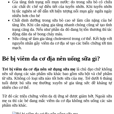
Gia tăng tình trạng nổi mụn nước: do trong sữa bò có chứa
các chất ức chế sự điều tiết của tuyến nhờn. Khi tuyến nhờn
bị tắc nghẽn sẽ dễ dẫn tới hiện tượng nổi mụn gây ngứa ngáy
nhiều hơn cho bé
Chất dinh dưỡng trong sữa bò cao sẽ làm cân nặng của bé
tăng lên. Khi cân nặng gia tăng nhanh chóng cũng sẽ tạo tình
trạng căng da. Nếu như phần da đó đang bị tổn thương thì tác
động dãn da sẽ bong chảy máu.
Sữa cũng sẽ làm gia tăng cholesterol trong cơ thể. Kết hợp với
nguyên nhân gây viêm da cơ địa sẽ tạo các biến chứng tới tim
mạch.
Bé bị viêm da cơ địa nên uống sữa gì?
Trẻ bị viêm da cơ địa nên sử dụng sữa mẹ
là chủ đạo chứ không
nên sử dụng các sản phẩm sữa khác bao gồm sữa bột và chế phẩm
từ sữa. Không có loại sữa nào tốt hơn sữa của mẹ. Trẻ dưới 6 tháng
tuổi được bú sữa mẹ thường xuyên sẽ gia tăng sức đề kháng tự
nhiên cho cơ thể.
Từ đó các triệu chứng viêm da dị ứng sẽ được giảm bớt. Ngoài sữa
mẹ ra thì các bé đang mắc viêm da cơ địa không nên uống các sản
phẩm sữa khác.