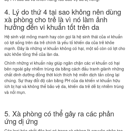
4. Lý do thứ 4 tại sao không nên dùng
xà phòng cho trẻ là vì nó làm ảnh
hưởng đến vi khuẩn tốt trên da
Hệ sinh vật mỏng manh hay còn gọi là hệ sinh thái của vi khuẩn
có lợi sống trên da trẻ chính là yếu tố khiến da của trẻ khỏe
mạnh. Đây là những vi khuẩn không có hại, một số còn có lợi cho
sức khỏe tổng thể của làn da.
Chính những vi khuẩn này giúp ngăn chặn các vi khuẩn có hại
bên ngoài gây nhiễm trùng da bằng cách đấu tranh giành những
chất dinh dưỡng đồng thời kích thích hệ miễn dịch tấn công lại
chúng. Sự thay đổi độ cân bằng PH của da khiến vi khuẩn hữu
ích bị hại và không thể bảo vệ da, khiến da trẻ dễ bị nhiễm trùng
và nổi mụn.
5. Xà phòng có thể gây ra các phản
ứng dị ứng
Các loại hóa chất độc hại có trong xà phòng là nguyên nhân tạo