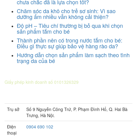
chưa chắc đã là lựa chọn tốt?
Chăm sóc da khô cho trẻ sơ sinh: Vì sao
dưỡng ẩm nhiều vẫn không cải thiện?
Độ pH – Tiêu chí thường bị bỏ qua khi chọn
sản phẩm tắm cho bé
Thành phần nên có trong nước tắm cho bé:
Điều gì thực sự giúp bảo vệ hàng rào da?
Hướng dẫn chọn sản phẩm làm sạch theo tình
trạng da của bé
CÔNG TY CỔ PHẦN DƯỢC KHOA
Giấy phép kinh doanh số 0101326329
Sở KH&ĐT thành phố Hà Nội cấp lần 5 ngày 22 tháng 08 năm
2016.
Trụ sở
Số 9 Nguyễn Công Trứ, P. Phạm Đình Hổ, Q. Hai Bà
Trưng, Hà Nội.
Điện
0904 690 102
thoại