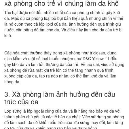
xà phòng cho trẻ vì chúng làm da khô
Tác hại được nói đến nhiều nhất của xà phòng chính là gây khô
da. Mặc dù xà phòng loại bỏ bụi bẩn hiệu quả nhưng chính vì thế
là nó cuốn theo cả lớp lipid của da, ảnh hưởng đến quá trình giữ
nước, cân bằng độ ẩm cho da. Và điều này làm cho da của trẻ bị
khô.
Các hóa chất thường thấy trong xà phòng như triclosan, dung
dịch kiềm và một số loại thuốc nhuộm như D&C Yellow 11 đều
gây khô da và làm tổn thương da của trẻ. Về lâu dài, việc sử dụng
xà phòng để rửa mặt khi trẻ lớn có thể tăng nhanh quá trình
xuống cấp của da, tạo ra nếp nhăn. có thể làm khô da và làm
hỏng da.
3. Xà phòng làm ảnh hưởng đến cấu
trúc của da
Lớp sừng là lớp ngoài cùng của da và là hàng rào bảo vệ da với
thành phần chủ yếu là các tế bào da chết. Việc sử dụng xà phòng
để làm sạch da sẽ khiến cấu trúc của lớp sừng thay đổi, làm tăng
độ PH của da và khiến hàng rào bảo vệ da bị hỏng.