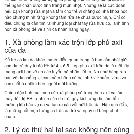
thể ngăn chặn được tình trạng mụn nhọt. Nhưng sẽ là cực đoan
nếu bạn không rửa mặt và tắm cho trẻ vì chẳng có nhà khoa học
nào chứng minh rằng không tắm rửa sẽ chữa được mụn. Chỉ có
điều chúng ta cần tìm ra những loại chất tẩy rửa hữu cơ, lành tính
hơn xà phòng để vệ sinh cá nhân hàng ngày.
1. Xà phòng làm xáo trộn lớp phủ axit
của da
Để trẻ có làn da khỏe mạnh, điều quan trọng là bạn cần phải giữ
cho da trẻ duy trì độ PH từ 4 – 6,5. Lớp phủ axit trên da là một lớp
màng axit bảo vệ do các tuyến bã nhờn tiết ra. Nó như hàng rào
bảo vệ da chống lại các mầm bệnh có hại như vi khuẩn, virus và
các chất ô nhiễm bên ngoài môi trường.
Chính đặc tính mài mòn của xà phòng sẽ trung hòa axit và làm
thay đổi độ PH tự nhiên của da trẻ, gây kích ứng da, làm tổn
thương lớp bảo vệ da và tạo ra các vết nứt trên da. Hậu quả để lại
là những nốt mụn trứng cá trên da trẻ và nguy cơ bùng phát
chàm.
2. Lý do thứ hai tại sao không nên dùng