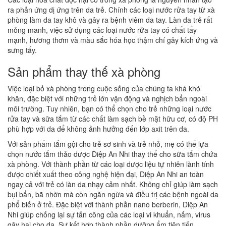
ra phản ứng dị ứng trên da trẻ. Chính các loại nước rửa tay từ xà
phòng làm da tay khô và gây ra bệnh viêm da tay. Làn da trẻ rất
mỏng manh, việc sử dụng các loại nước rửa tay có chất tẩy
mạnh, hương thơm và màu sắc hóa học thậm chí gây kích ứng và
sưng tấy.
Sản phẩm thay thế xà phòng
Việc loại bỏ xà phòng trong cuộc sống của chúng ta khá khó
khăn, đặc biệt với những trẻ lớn vận động và nghịch bẩn ngoài
môi trường. Tuy nhiên, bạn có thể chọn cho trẻ những loại nước
rửa tay và sữa tắm từ các chất làm sạch bề mặt hữu cơ, có độ PH
phù hợp với da để không ảnh hưởng đến lớp axit trên da.
Với sản phẩm tắm gội cho trẻ sơ sinh và trẻ nhỏ, mẹ có thể lựa
chọn nước tắm thảo dược Diệp An Nhi thay thế cho sữa tắm chứa
xà phòng. Với thành phần từ các loại dược liệu tự nhiên lành tính
được chiết xuất theo công nghệ hiện đại, Diệp An Nhi an toàn
ngay cả với trẻ có làn da nhạy cảm nhất. Không chỉ giúp làm sạch
bụi bẩn, bã nhờn mà còn ngăn ngừa và điều trị các bệnh ngoài da
phổ biến ở trẻ. Đặc biệt với thành phần nano berberin, Diệp An
Nhi giúp chống lại sự tấn công của các loại vi khuẩn, nấm, virus
gây hại cho da. Sự kết hợp thành phần dưỡng ẩm tiên tiến