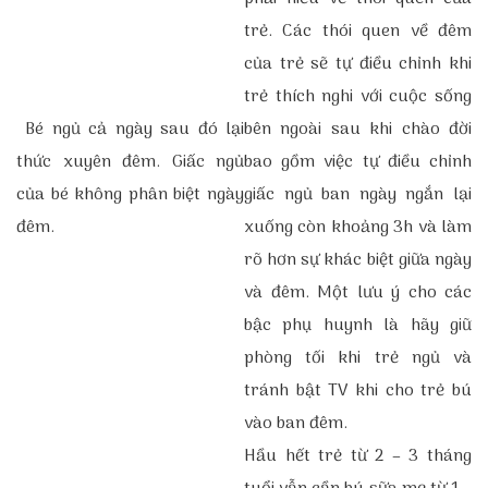
trẻ. Các thói quen về đêm
của trẻ sẽ tự điều chỉnh khi
trẻ thích nghi với cuộc sống
Bé ngủ cả ngày sau đó lại
bên ngoài sau khi chào đời
thức xuyên đêm. Giấc ngủ
bao gồm việc tự điều chỉnh
của bé không phân biệt ngày
giấc ngủ ban ngày ngắn lại
đêm.
xuống còn khoảng 3h và làm
rõ hơn sự khác biệt giữa ngày
và đêm. Một lưu ý cho các
bậc phụ huynh là hãy giữ
phòng tối khi trẻ ngủ và
tránh bật TV khi cho trẻ bú
vào ban đêm.
Hầu hết trẻ từ 2 – 3 tháng