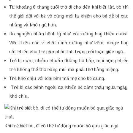
Từ khoảng 6 tháng tuổi trở đi cho đến khi biết lật, bò thì
thế giới đối với bé vô cùng mới lạ khiến cho bé dễ bị xao
nhãng và khó ngủ hơn.
Do nguyên nhân bệnh lý như: còi xương hay thiếu canxi.
Việc thiếu các vi chất dinh dưỡng như kẽm, magie hay
sắt khiến cho trẻ gặp phải tình trạng rối loạn giấc ngủ.
Trẻ bị cúm, nhiễm khuẩn đường hô hấp, mũi họng khiến
trẻ không thể thở bằng mũi mà phải thở bằng miệng.
Trẻ khó chịu với loại bỉm mà mẹ cho bé dùng.
Trẻ bị các bệnh ngoài da khiến bé cảm thấy ngứa ngáy,
khó chịu.
Khi trẻ biết bò, đi có thể tự động muốn bỏ qua giấc ngủ