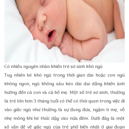
Có nhiều nguyên nhân khiến trẻ sơ sinh khó ngủ
Tuy nhiên bé khó ngủ trong thời gian dài hoặc con ngủ
không ngon, ngủ không sâu kéo dài dai dẳng khiến ảnh
hưởng đến cả con và cả bố mẹ. Một số trẻ sơ sinh, thường
là trẻ lớn hơn 3 tháng tuổi có thể có thói quen trong việc đi
vào giấc ngủ như thường là sự đung đưa, ngậm ti mẹ, vỗ
nhẹ mông khi bé thức dậy vào nửa đêm. Dưới đây là một
số vấn đề về giấc ngủ của trẻ phổ biến nhất ở giai đoạn