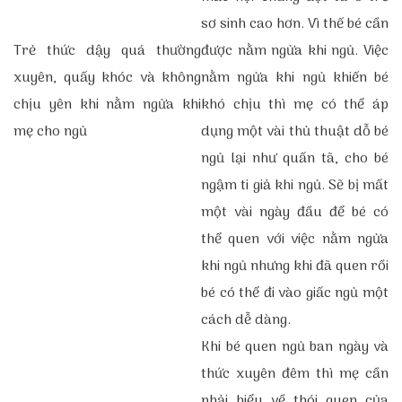
sơ sinh cao hơn. Vì thế bé cần
Trẻ thức dậy quá thường
được nằm ngửa khi ngủ. Việc
xuyên, quấy khóc và không
nằm ngửa khi ngủ khiến bé
chịu yên khi nằm ngửa khi
khó chịu thì mẹ có thể áp
mẹ cho ngủ
dụng một vài thủ thuật dỗ bé
ngủ lại như quấn tã, cho bé
ngậm ti giả khi ngủ. Sẽ bị mất
một vài ngày đầu để bé có
thể quen với việc nằm ngửa
khi ngủ nhưng khi đã quen rồi
bé có thể đi vào giấc ngủ một
cách dễ dàng.
Khi bé quen ngủ ban ngày và
thức xuyên đêm thì mẹ cần
phải hiểu về thói quen của