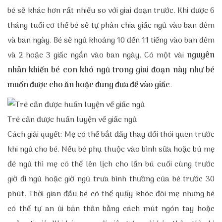
bé sẽ khác hơn rất nhiều so với giai đoạn trước. Khi được 6
tháng tuổi cơ thể bé sẽ tự phân chia giấc ngủ vào ban đêm
và ban ngày. Bé sẽ ngủ khoảng 10 đến 11 tiếng vào ban đêm
và 2 hoặc 3 giấc ngắn vào ban ngày. Có một vài
nguyên
nhân khiến bé con khó ngủ trong giai đoạn này như bé
muốn được cho ăn hoặc đung đưa để vào giấc
.
Trẻ cần được huấn luyện về giấc ngủ
Cách giải quyết: Mẹ có thể bắt đầy thay đổi thói quen trước
khi ngủ cho bé. Nếu bé phụ thuộc vào bình sữa hoặc bú mẹ
đẻ ngủ thì mẹ có thể lên lịch cho lần bú cuối cùng trước
giờ đi ngủ hoặc giờ ngủ trưa bình thường của bé trước 30
phút. Thời gian đầu bé có thể quấy khóc đòi mẹ nhưng bé
có thể tự an ủi bản thân bằng cách mút ngón tay hoặc