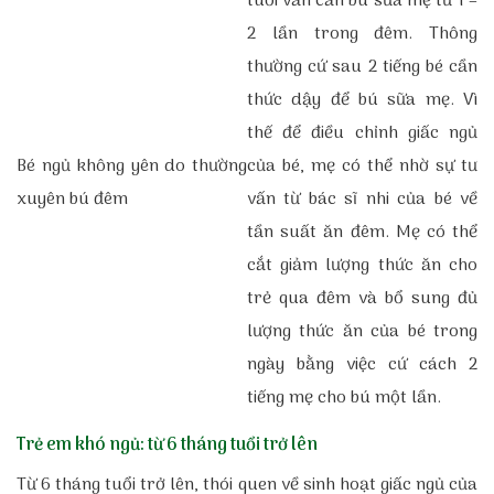
tuổi vẫn cần bú sữa mẹ từ 1 –
2 lần trong đêm. Thông
thường cứ sau 2 tiếng bé cần
thức dậy để bú sữa mẹ. Vì
thế để điều chỉnh giấc ngủ
Bé ngủ không yên do thường
của bé, mẹ có thể nhờ sự tư
xuyên bú đêm
vấn từ bác sĩ nhi của bé về
tần suất ăn đêm. Mẹ có thể
cắt giảm lượng thức ăn cho
trẻ qua đêm và bổ sung đủ
lượng thức ăn của bé trong
ngày bằng việc cứ cách 2
tiếng mẹ cho bú một lần.
Trẻ em khó ngủ: từ 6 tháng tuổi trở lên
Từ 6 tháng tuổi trở lên, thói quen về sinh hoạt giấc ngủ của