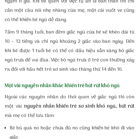
ngậm ti giả. Khi bé quen với việc tự an ủi bản thân thì chỉ
cần một câu nói nhẹ nhàng của mẹ, một cái vuốt ve cũng
có thể khiến bé ngủ dễ dàng.
Tầm 9 tháng tuổi, ban đêm giấc ngủ của bé sẽ khéo dài từ
10 – 12 tiếng và chỉ ngủ khoảng 2 giấc vào ban ngày. Đến
khi bé được 1 tuổi bé có thể có dấu hiệu sẵn sàng bỏ giấc
ngủ trưa để vui đùa. Việc bỏ ngủ trưa ở trẻ con thường xảy
ra đối với hầu hết trẻ sơ sinh vào tháng thứ 14 đến 16.
Một vài nguyên nhân khác khiến trẻ bứt rứt khó ngủ
Ngoài các nguyên nhân do thói quen về giấc ngủ thì còn
một vài
nguyên nhân khiến trẻ sơ sinh khó ngủ, bứt rứt
mà mẹ có thể lưu tâm:
Bé bú quá no hoặc chưa đủ no cũng khiến bé khó đi vào
giấc.