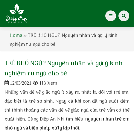
Home
»
TRẺ KHÓ NGỦ? Nguyên nhân và gợi ý kinh
Giới thiệu Dược Khoa
nghiệm ru ngủ cho bé
Giới thiệu
TRẺ KHÓ NGỦ? Nguyên nhân và gợi ý kinh
Kiến thức cho mẹ
nghiệm ru ngủ cho bé
113 Xem
12/03/2021
Tạp chí Diệp An Nhi
Những vấn đề về giấc ngủ ít xảy ra nhất là đối với trẻ em,
đặc biệt là trẻ sơ sinh. Ngay cả khi con đã ngủ suốt đêm
Tin tức
thì thỉnh thoảng các vấn đề về giấc ngủ của trẻ vẫn có thể
Điểm mua hàng
xuất hiện. Cùng Diệp An Nhi tìm hiểu
nguyên nhân trẻ em
khó ngủ và biện pháp xử lý kịp thời
.