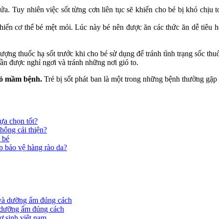
a. Tuy nhiên việc sốt từng cơn liên tục sẽ khiến cho bé bị khó chịu 
hiến cơ thể bé mệt mỏi. Lúc này bé nên được ăn các thức ăn dễ tiêu 
lượng thuốc hạ sốt trước khi cho bé sử dụng để tránh tình trạng sốc thu
ần được nghỉ ngơi và tránh những nơi gió to.
 có mầm bệnh.
Trẻ bị sốt phát ban là một trong những bệnh thường gặp
ựa chọn tốt?
hông cải thiện?
 bé
p bảo vệ hàng rào da?
à dưỡng ẩm đúng cách