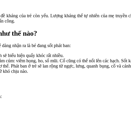
ức đề kháng của trẻ còn yếu. Lượng kháng thể tự nhiên của mẹ truyền 
tấn công.
 như thế nào?
 dàng nhận ra là bé đang sốt phát ban:
 sẽ biểu hiện quấy khóc rất nhiều.
ảm cúm: viêm họng, ho, sổ mũi. Cổ cũng có thể nổi lên các hạch. Sốt ké
 thể. Phát ban ở trẻ sẽ lan rộng từ ngực, lưng, quanh bụng, cổ và cán
ứ khó chịu nào.
n
: