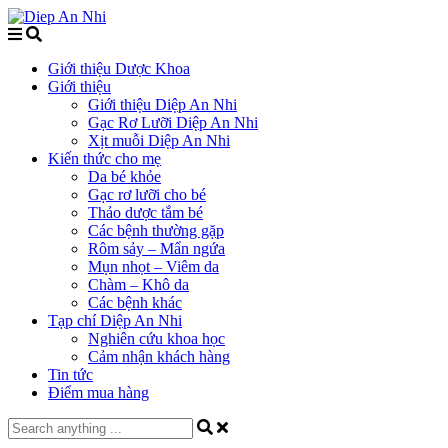
Giới thiệu Dược Khoa
Giới thiệu
Giới thiệu Diệp An Nhi
Gạc Rơ Lưỡi Diệp An Nhi
Xịt muỗi Diệp An Nhi
Kiến thức cho mẹ
Da bé khỏe
Gạc rơ lưỡi cho bé
Thảo dược tắm bé
Các bệnh thường gặp
Rôm sảy – Mẩn ngứa
Mụn nhọt – Viêm da
Chàm – Khô da
Các bệnh khác
Tạp chí Diệp An Nhi
Nghiên cứu khoa học
Cảm nhận khách hàng
Tin tức
Điểm mua hàng