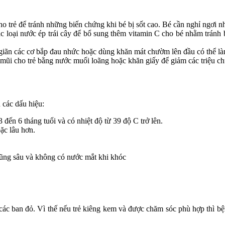
 cho trẻ để tránh những biến chứng khi bé bị sốt cao. Bé cần nghỉ ngơi 
 loại nước ép trái cây để bổ sung thêm vitamin C cho bé nhằm tránh 
iãn các cơ bắp đau nhức hoặc dùng khăn mát chườm lên đầu có thể làm 
 mũi cho trẻ bằng nước muối loãng hoặc khăn giấy để giảm các triệu c
 các dấu hiệu:
 ​​đến 6 tháng tuổi và có nhiệt độ từ 39 độ C trở lên.
ặc lâu hơn.
rũng sâu và không có nước mắt khi khóc
n các ban đỏ. Vì thế nếu trẻ kiêng kem và được chăm sóc phù hợp thì 