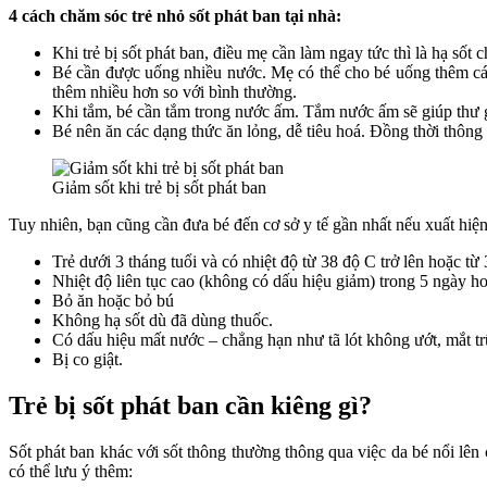
4 cách chăm sóc trẻ nhỏ sốt phát ban tại nhà:
Khi trẻ bị sốt phát ban, điều mẹ cần làm ngay tức thì là hạ sốt
Bé cần được uống nhiều nước. Mẹ có thể cho bé uống thêm các
thêm nhiều hơn so với bình thường.
Khi tắm, bé cần tắm trong nước ấm. Tắm nước ấm sẽ giúp thư g
Bé nên ăn các dạng thức ăn lỏng, dễ tiêu hoá. Đồng thời thông
Giảm sốt khi trẻ bị sốt phát ban
Tuy nhiên, bạn cũng cần đưa bé đến cơ sở y tế gần nhất nếu xuất hiện
Trẻ dưới 3 tháng tuổi và có nhiệt độ từ 38 độ C trở lên hoặc từ 3
Nhiệt độ liên tục cao (không có dấu hiệu giảm) trong 5 ngày ho
Bỏ ăn hoặc bỏ bú
Không hạ sốt dù đã dùng thuốc.
Có dấu hiệu mất nước – chẳng hạn như tã lót không ướt, mắt t
Bị co giật.
Trẻ bị sốt phát ban cần kiêng gì?
Sốt phát ban khác với sốt thông thường thông qua việc da bé nổi lê
có thể lưu ý thêm: