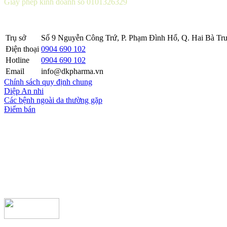
Giấy phép kinh doanh số 0101326329
Sở KH&ĐT thành phố Hà Nội cấp lần 5 ngày 22 tháng 08 năm 2016
Trụ sở
Số 9 Nguyễn Công Trứ, P. Phạm Đình Hổ, Q. Hai Bà Trư
Điện thoại
0904 690 102
Hotline
0904 690 102
Email
info@dkpharma.vn
Chính sách quy định chung
Diệp An nhi
Các bệnh ngoài da thường gặp
Điểm bán