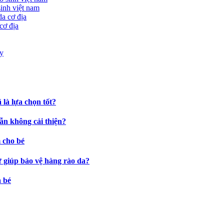
sinh việt nam
cơ địa
là lựa chọn tốt?
ẫn không cải thiện?
 cho bé
ự giúp bảo vệ hàng rào da?
a bé