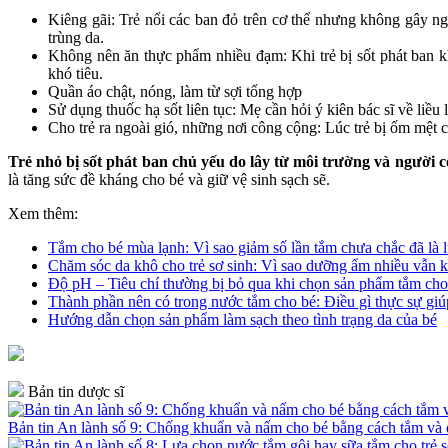
Kiêng gãi: Trẻ nổi các ban đỏ trên cơ thể nhưng không gây ngứ
trùng da.
Không nên ăn thực phẩm nhiều đạm: Khi trẻ bị sốt phát ban k
khó tiêu.
Quần áo chật, nóng, làm từ sợi tổng hợp
Sử dụng thuốc hạ sốt liên tục: Mẹ cần hỏi ý kiên bác sĩ về liều 
Cho trẻ ra ngoài gió, những nơi công cộng: Lúc trẻ bị ốm mệt c
Trẻ nhỏ bị sốt phát ban chủ yếu do lây từ môi trường và người
là tăng sức đề kháng cho bé và giữ vệ sinh sạch sẽ.
Xem thêm:
Tắm cho bé mùa lạnh: Vì sao giảm số lần tắm chưa chắc đã là l
Chăm sóc da khô cho trẻ sơ sinh: Vì sao dưỡng ẩm nhiều vẫn k
Độ pH – Tiêu chí thường bị bỏ qua khi chọn sản phẩm tắm cho
Thành phần nên có trong nước tắm cho bé: Điều gì thực sự giú
Hướng dẫn chọn sản phẩm làm sạch theo tình trạng da của bé
Bản tin dược sĩ
Bản tin An lành số 9: Chống khuẩn và nấm cho bé bằng cách tắm v