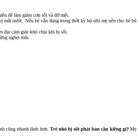
nhiều để làm giảm cơn sốt và đỡ mệt.
bị mất nước. Nếu bé vẫn đang trong thời kỳ bú sữa mẹ nên cho bé bú
dịu cảm giác khó chịu khi bị sốt.
hứng nghẹt mũi.
bệnh cũng nhanh lành hơn.
Trẻ nhỏ bị sốt phát ban cần kiêng gì?
Mẹ