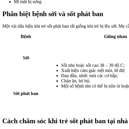
Mí mắt bị sưng
Phân biệt bệnh sởi và sốt phát ban
Một vài dấu hiệu khi trẻ sốt phát ban rất giống khi trẻ bị lên sởi. Mẹ c
Bệnh
Giống nhau
Sởi
Sốt nhẹ hoặc sốt cao 38 – 39 độ C;
Xuất hiện cảm giác mệt mỏi, lừ đừ;
Đau đầu, nhức mỏi các cơ bắp;
Chán ăn, bỏ bú;
Một số bệnh nhi có thể bị nôn ói hoặc
Sốt phát ban
Cách chăm sóc khi trẻ sốt phát ban tại nhà