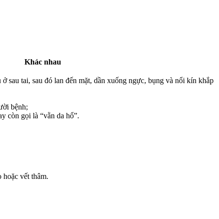
Khác nhau
u ở sau tai, sau đó lan đến mặt, dần xuống ngực, bụng và nổi kín khắp
ười bệnh;
ay còn gọi là “vằn da hổ”.
o hoặc vết thâm.