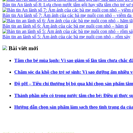
Bản tin An lành số 8: Lựa chọn nước tắm gội hay sữa tắm cho trẻ sơ 
Bản tin An lành số 7: Ám ảnh của các bà mẹ nuôi con nhỏ – viêm da 
Bản tin an lành số 6: Ám ảnh của các bà mẹ nuôi con nhỏ – hăm tã
Bản tin an lành số 5: Ám ảnh của các bà mẹ nuôi con nhỏ – rôm sảy
Bài viết mới
Tắm cho bé mùa lạnh: Vì sao giảm số lần tắm chưa chắc đã 
Chăm sóc da khô cho trẻ sơ sinh: Vì sao dưỡng ẩm nhiều v
Độ pH – Tiêu chí thường bị bỏ qua khi chọn sản phẩm tắm
Thành phần nên có trong nước tắm cho bé: Điều gì thực s
Hướng dẫn chọn sản phẩm làm sạch theo tình trạng da củ
CÔNG TY CỔ PHẦN DƯỢC KHOA