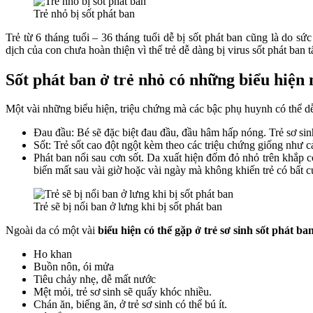
Trẻ nhỏ bị sốt phát ban
Trẻ từ 6 tháng tuổi – 36 tháng tuổi dễ bị sốt phát ban cũng là do s
dịch của con chưa hoàn thiện vì thế trẻ dễ dàng bị virus sốt phát ban 
Sốt phát ban ở trẻ nhỏ có những biểu hiện
Một vài những biểu hiện, triệu chứng mà các bậc phụ huynh có thể dễ
Đau đầu: Bé sẽ đặc biệt đau đầu, đầu hâm hấp nóng. Trẻ sơ sinh
Sốt: Trẻ sốt cao đột ngột kèm theo các triệu chứng giống như c
Phát ban nổi sau cơn sốt. Da xuất hiện đốm đỏ nhỏ trên khắp cơ
biến mất sau vài giờ hoặc vài ngày mà không khiến trẻ có bất c
Trẻ sẽ bị nổi ban ở lưng khi bị sốt phát ban
Ngoài da có một vài
biểu hiện có thể gặp ở trẻ sơ sinh sốt phát ba
Ho khan
Buồn nôn, ói mửa
Tiêu chảy nhẹ, dễ mất nước
Mệt mỏi, trẻ sơ sinh sẽ quấy khóc nhiều.
Chán ăn, biếng ăn, ở trẻ sơ sinh có thể bú ít.