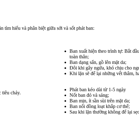
ần tìm hiểu và phân biệt giữa sởi và sốt phát ban:
Ban xuất hiện theo trình tự: Bắt đầ
toàn thân;
Ban dạng sẩn, gồ lên mặt da;
Đôi khi gây ngứa, khó chịu cho ng
Khi lặn sẽ để lại những vết thâm, h
Phát ban kéo dài từ 1-5 ngày
 tiêu chảy.
Nốt ban đỏ và sáng;
Ban mịn, ít sần sùi trên mặt da;
Ban nổi đồng loạt khắp cơ thể;
Sau khi lặn thường không để lại sẹ