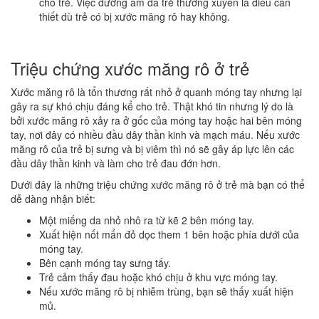
cho trẻ. Việc dưỡng ẩm da trẻ thường xuyên là điều cần
thiết dù trẻ có bị xước măng rô hay không.
Triệu chứng xước măng rô ở trẻ
Xước măng rô là tổn thương rất nhỏ ở quanh móng tay nhưng lại
gây ra sự khó chịu đáng kể cho trẻ. Thật khó tin nhưng lý do là
bởi xước măng rô xảy ra ở gốc của móng tay hoặc hai bên móng
tay, nơi đây có nhiều đầu dây thần kinh và mạch máu. Nếu xước
măng rô của trẻ bị sưng và bị viêm thì nó sẽ gây áp lực lên các
đầu dây thần kinh và làm cho trẻ đau đớn hơn.
Dưới đây là những triệu chứng xước măng rô ở trẻ mà bạn có thể
dễ dàng nhận biết:
Một miếng da nhỏ nhô ra từ kẽ 2 bên móng tay.
Xuất hiện nốt mẩn đỏ dọc them 1 bên hoặc phía dưới của
móng tay.
Bên cạnh móng tay sưng tấy.
Trẻ cảm thấy đau hoặc khó chịu ở khu vực móng tay.
Nếu xước măng rô bị nhiễm trùng, bạn sẽ thấy xuất hiện
mủ.