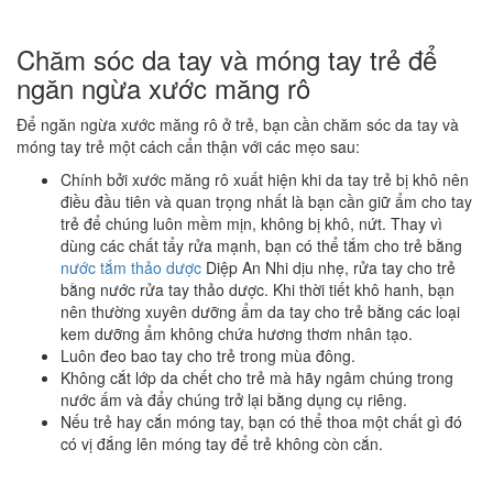
Chăm sóc da tay và móng tay trẻ để
ngăn ngừa xước măng rô
Để ngăn ngừa xước măng rô ở trẻ, bạn cần chăm sóc da tay và
móng tay trẻ một cách cẩn thận với các mẹo sau:
Chính bởi xước măng rô xuất hiện khi da tay trẻ bị khô nên
điều đầu tiên và quan trọng nhất là bạn cần giữ ẩm cho tay
trẻ để chúng luôn mềm mịn, không bị khô, nứt. Thay vì
dùng các chất tẩy rửa mạnh, bạn có thể tắm cho trẻ bằng
nước tắm thảo dược
Diệp An Nhi dịu nhẹ, rửa tay cho trẻ
bằng nước rửa tay thảo dược. Khi thời tiết khô hanh, bạn
nên thường xuyên dưỡng ẩm da tay cho trẻ bằng các loại
kem dưỡng ẩm không chứa hương thơm nhân tạo.
Luôn đeo bao tay cho trẻ trong mùa đông.
Không cắt lớp da chết cho trẻ mà hãy ngâm chúng trong
nước ấm và đẩy chúng trở lại bằng dụng cụ riêng.
Nếu trẻ hay cắn móng tay, bạn có thể thoa một chất gì đó
có vị đắng lên móng tay để trẻ không còn cắn.