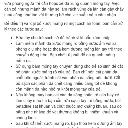
vừa phòng ngừa trẻ cắn hoặc xé da xung quanh móng tay. Việc
cắn xé những mảnh da này sẽ làm rách vùng da lân cận gây chảy
máu cũng như tạo vết thương hở cho vi khuẩn nấm xâm nhập.
Để điều trị và loại bỏ xước măng rô một cách an toàn, bạn cần xử
lý theo các bước sau:
Rửa tay cho trẻ sạch sẽ để tránh vi khuẩn xâm nhập.
Làm mềm mảnh da xước măng rô bằng nước ấm với xà
phòng dịu nhẹ hoặc thoa kem dưỡng móng lên tay trẻ theo
chuyển động tròn. Bạn chờ 10 phút để da quanh móng
mềm ra.
Sử dụng bấm móng tay chuyên dùng cho trẻ sơ sinh để cắt
bỏ phần xước măng rô của trẻ. Bạn chỉ nên cắt phần da
chết bên ngoài, tránh cắt vào phần da sống bên dưới. Cắt
bỏ sạch các phần da chết càng nhiều càng tốt để không
còn mảnh da nào nhô ra khỏi móng tay của trẻ.
Nếu không may bạn cắt vào da sống hoặc trẻ cắn hay xé
làm chảy máu thì bạn cần rửa sạch tay trẻ bằng nước, bôi
betadine sát khuẩn và chút thuốc mỡ kháng khuẩn, sau đó
băng nhẹ nhàng để vết thương không bị nhiễm khuẩn và
chóng lành.
Sau khi cắt hết xước măng rô, bạn thoa kem dưỡng ẩm tay