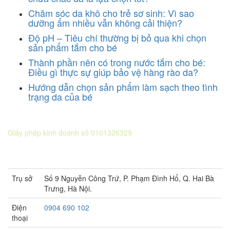
Chăm sóc da khô cho trẻ sơ sinh: Vì sao
dưỡng ẩm nhiều vẫn không cải thiện?
Độ pH – Tiêu chí thường bị bỏ qua khi chọn
sản phẩm tắm cho bé
Thành phần nên có trong nước tắm cho bé:
Điều gì thực sự giúp bảo vệ hàng rào da?
Hướng dẫn chọn sản phẩm làm sạch theo tình
trạng da của bé
CÔNG TY CỔ PHẦN DƯỢC KHOA
Giấy phép kinh doanh số 0101326329
Sở KH&ĐT thành phố Hà Nội cấp lần 5 ngày 22 tháng 08 năm
2016.
Trụ sở
Số 9 Nguyễn Công Trứ, P. Phạm Đình Hổ, Q. Hai Bà
Trưng, Hà Nội.
Điện
0904 690 102
thoại