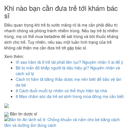
Khi nào bạn cần đưa trẻ tới khám bác
sĩ
Điều quan trọng khi trẻ bị xước măng rô là mẹ cần phải điều trị
nhanh chóng và phòng tránh nhiễm trùng. Nếu tay trẻ bị nhiễm
trùng, mẹ có thể mua betadine để sát trùng và bôi thuốc kháng
sinh cho trẻ. Tuy nhiên, nếu sau một tuần tình trạng của trẻ
không cải thiện mẹ cần đưa trẻ tới gặp bác sĩ.
Xem thêm:
Vì sao hăm tã ở trẻ tái phát liên tục? Nguyên nhân ít ai để ý
Bé bị mẩn đỏ khắp người là dấu hiệu gì? Nguyên nhân và
cách xử lý
Cách trị hăm tã bằng thảo dược mẹ nên biết để bảo vệ làn
da bé
8 Cách đuổi muỗi tự nhiên có thể thực hiện tại nhà
8 Mẹo chăm sóc da trẻ sơ sinh trong mùa đông mẹ cần biết
Bản tin dược sĩ