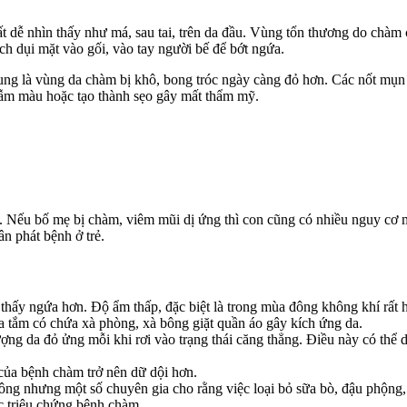
t dễ nhìn thấy như má, sau tai, trên da đầu. Vùng tổn thương do chàm 
ách dụi mặt vào gối, vào tay người bế để bớt ngứa.
ng là vùng da chàm bị khô, bong tróc ngày càng đỏ hơn. Các nốt mụn c
sẫm màu hoặc tạo thành sẹo gây mất thẩm mỹ.
n. Nếu bố mẹ bị chàm, viêm mũi dị ứng thì con cũng có nhiều nguy cơ m
n phát bệnh ở trẻ.
thấy ngứa hơn. Độ ẩm thấp, đặc biệt là trong mùa đông không khí rất 
a tắm có chứa xà phòng, xà bông giặt quần áo gây kích ứng da.
ợng da đỏ ửng mỗi khi rơi vào trạng thái căng thẳng. Điều này có thể d
của bệnh chàm trở nên dữ dội hơn.
 nhưng một số chuyên gia cho rằng việc loại bỏ sữa bò, đậu phộng, t
c triệu chứng bệnh chàm.