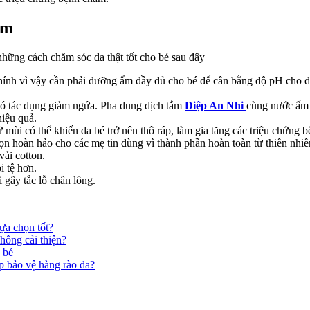
àm
những cách chăm sóc da thật tốt cho bé sau đây
hính vì vậy cần phải dưỡng ẩm đầy đủ cho bé để cân bằng độ pH cho 
ó tác dụng giảm ngứa. Pha dung dịch tắm
Diệp An Nhi
cùng nước ấm 
hiệu quả.
mùi có thể khiến da bé trở nên thô ráp, làm gia tăng các triệu chứn
ọn hoàn hảo cho các mẹ tin dùng vì thành phần hoàn toàn từ thiên nhiê
vải cotton.
i tệ hơn.
 gây tắc lỗ chân lông.
ựa chọn tốt?
hông cải thiện?
 bé
p bảo vệ hàng rào da?