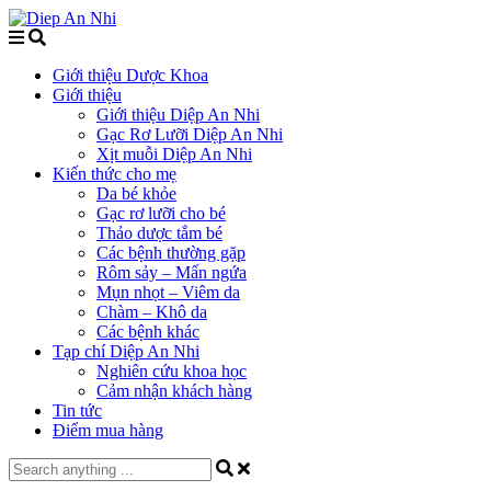
Giới thiệu Dược Khoa
Giới thiệu
Giới thiệu Diệp An Nhi
Gạc Rơ Lưỡi Diệp An Nhi
Xịt muỗi Diệp An Nhi
Kiến thức cho mẹ
Da bé khỏe
Gạc rơ lưỡi cho bé
Thảo dược tắm bé
Các bệnh thường gặp
Rôm sảy – Mẩn ngứa
Mụn nhọt – Viêm da
Chàm – Khô da
Các bệnh khác
Tạp chí Diệp An Nhi
Nghiên cứu khoa học
Cảm nhận khách hàng
Tin tức
Điểm mua hàng