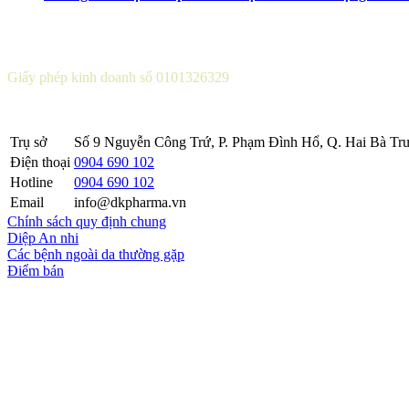
CÔNG TY CỔ PHẦN DƯỢC KHOA
Giấy phép kinh doanh số 0101326329
Sở KH&ĐT thành phố Hà Nội cấp lần 5 ngày 22 tháng 08 năm 2016
Trụ sở
Số 9 Nguyễn Công Trứ, P. Phạm Đình Hổ, Q. Hai Bà Trư
Điện thoại
0904 690 102
Hotline
0904 690 102
Email
info@dkpharma.vn
Chính sách quy định chung
Diệp An nhi
Các bệnh ngoài da thường gặp
Điểm bán