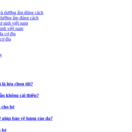
à dưỡng ẩm đúng cách
sinh việt nam
cơ địa
là lựa chọn tốt?
ẫn không cải thiện?
 cho bé
ự giúp bảo vệ hàng rào da?
a bé