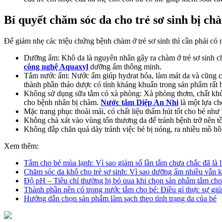
Bí quyết chăm sóc da cho trẻ sơ sinh bị ch
Để giảm nhẹ các triệu chứng bệnh chàm ở trẻ sơ sinh thì cần phải có 
Dưỡng ẩm: Khô da là nguyên nhân gây ra chàm ở trẻ sơ sinh c
công nghệ Aquaxyl
dưỡng ẩm thông minh.
Tắm nước ấm: Nước ấm giúp hydrat hóa, làm mát da và cũng c
thành phần thảo dược có tính kháng khuẩn trong sản phẩm rất 
Không sử dụng sữa tắm có xà phòng: Xà phòng thơm, chất khử 
cho bệnh nhân bị chàm.
Nước tắm Diệp An Nhi
là một lựa ch
Mặc trang phục thoải mái, có chất liệu thấm hút tốt cho bé như 
Không chà xát vào vùng tổn thương da để tránh bệnh trở nên tồ
Không đắp chăn quá dày tránh việc bé bị nóng, ra nhiều mồ hôi
Xem thêm:
Tắm cho bé mùa lạnh: Vì sao giảm số lần tắm chưa chắc đã là l
Chăm sóc da khô cho trẻ sơ sinh: Vì sao dưỡng ẩm nhiều vẫn k
Độ pH – Tiêu chí thường bị bỏ qua khi chọn sản phẩm tắm cho
Thành phần nên có trong nước tắm cho bé: Điều gì thực sự giú
Hướng dẫn chọn sản phẩm làm sạch theo tình trạng da của bé