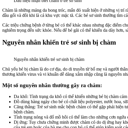
Dấu hiệu nhận biết chàm ở trẻ sơ sinh
Chàm là những mảng da bong tróc, mẩn đỏ xuất hiện ở những vị trí rấ
đầu gối và đôi khi là cả khu vực mặc tã. Các bé sơ sinh thường tìm c
Các triệu chứng bệnh ở từng bé có thể khác nhau nhưng đặc điểm chu
nghiêm trọng đến sức khỏe. Nếu để bé gãi có thể khiến da dày hơn, 
Nguyên nhân khiến trẻ sơ sinh bị chàm
Nguyên nhân khiến trẻ sơ sinh bị chàm
Chủ yếu bé bị chàm là do cơ địa, do di truyền từ bố mẹ và người thâ
thương khiến virus và vi khuẩn dễ dàng xâm nhập cũng là nguyên nhâ
Một số nguyên nhân thường gây ra chàm:
Da khô: Tình trạng da khô có thể khiến những bé bị chàm cảm 
Đồ dùng hàng ngày cho bé có chất liệu polyester, nước hoa, sữ
Căng thẳng: Trẻ sơ sinh mắc bệnh chàm có thể gặp phải hiện tư
bệnh chàm.
Tình trạng nóng và đổ mồ hôi có thể làm cho những cơn ngứa 
Dị ứng: Tuy chưa chứng minh được chàm có do dị ứng hay không
của trẻ em hoặc của bà mẹ cho con bú có thể giúp kiểm soát cá