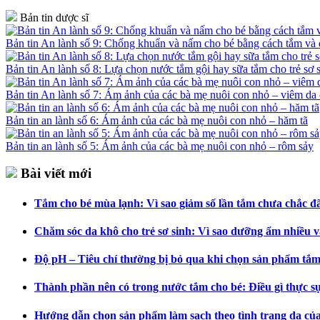
Bản tin dược sĩ
Bản tin An lành số 9: Chống khuẩn và nấm cho bé bằng cách tắm v
Bản tin An lành số 8: Lựa chọn nước tắm gội hay sữa tắm cho trẻ sơ 
Bản tin An lành số 7: Ám ảnh của các bà mẹ nuôi con nhỏ – viêm da 
Bản tin an lành số 6: Ám ảnh của các bà mẹ nuôi con nhỏ – hăm tã
Bản tin an lành số 5: Ám ảnh của các bà mẹ nuôi con nhỏ – rôm sảy
Bài viết mới
Tắm cho bé mùa lạnh: Vì sao giảm số lần tắm chưa chắc đã 
Chăm sóc da khô cho trẻ sơ sinh: Vì sao dưỡng ẩm nhiều v
Độ pH – Tiêu chí thường bị bỏ qua khi chọn sản phẩm tắm
Thành phần nên có trong nước tắm cho bé: Điều gì thực s
Hướng dẫn chọn sản phẩm làm sạch theo tình trạng da củ