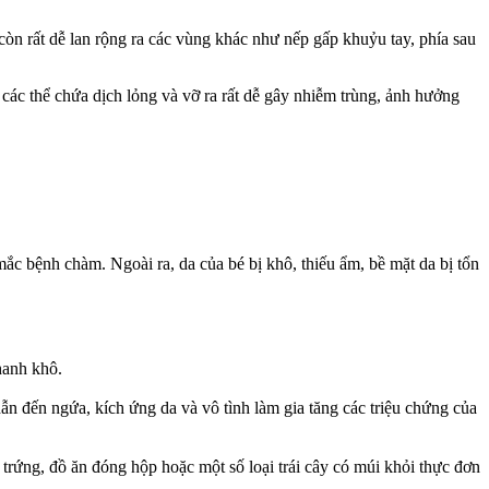
còn rất dễ lan rộng ra các vùng khác như nếp gấp khuỷu tay, phía sau
ác thể chứa dịch lỏng và vỡ ra rất dễ gây nhiễm trùng, ảnh hưởng
ắc bệnh chàm. Ngoài ra, da của bé bị khô, thiếu ẩm, bề mặt da bị tổn
hanh khô.
ẫn đến ngứa, kích ứng da và vô tình làm gia tăng các triệu chứng của
rứng, đồ ăn đóng hộp hoặc một số loại trái cây có múi khỏi thực đơn