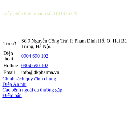
CÔNG TY CỔ PHẦN DƯỢC KHOA
Giấy phép kinh doanh số 0101326329
Sở KH&ĐT thành phố Hà Nội cấp lần 5 ngày 22 tháng 08 năm
2016.
Số 9 Nguyễn Công Trứ, P. Phạm Đình Hổ, Q. Hai Bà
Trụ sở
Trưng, Hà Nội.
Điện
0904 690 102
thoại
Hotline
0904 690 102
Email
info@dkpharma.vn
Chính sách quy định chung
Diệp An nhi
Các bệnh ngoài da thường gặp
Điểm bán