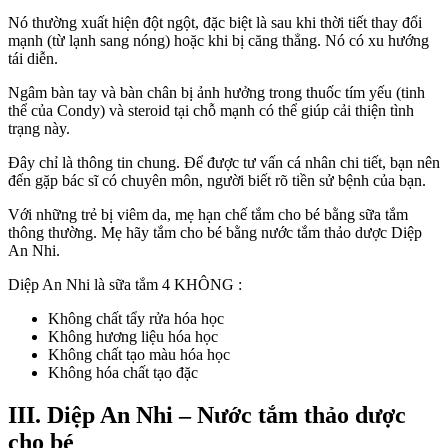
Nó thường xuất hiện đột ngột, đặc biệt là sau khi thời tiết thay đổi
mạnh (từ lạnh sang nóng) hoặc khi bị căng thẳng. Nó có xu hướng
tái diễn.
Ngâm bàn tay và bàn chân bị ảnh hưởng trong thuốc tím yếu (tinh
thể của Condy) và steroid tại chỗ mạnh có thể giúp cải thiện tình
trạng này.
Đây chỉ là thông tin chung. Để được tư vấn cá nhân chi tiết, bạn nên
đến gặp bác sĩ có chuyên môn, người biết rõ tiền sử bệnh của bạn.
Với những trẻ bị viêm da, mẹ hạn chế tắm cho bé bằng sữa tắm
thông thường. Mẹ hãy tắm cho bé bằng nước tắm thảo dược Diệp
An Nhi.
Diệp An Nhi là sữa tắm 4 KHÔNG :
Không chất tẩy rửa hóa học
Không hương liệu hóa học
Không chất tạo màu hóa học
Không hóa chất tạo đặc
III. Diệp An Nhi – Nước tắm thảo dược
cho bé