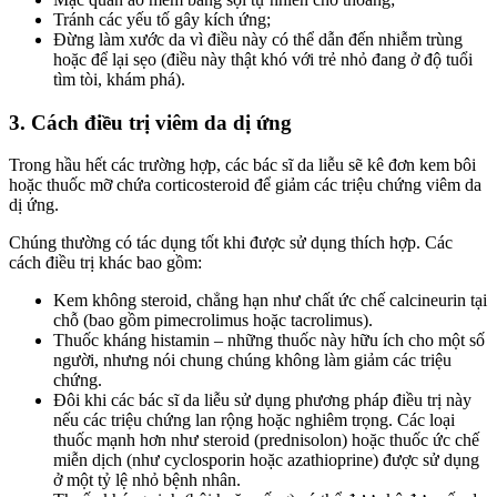
Tránh các yếu tố gây kích ứng;
Đừng làm xước da vì điều này có thể dẫn đến nhiễm trùng
hoặc để lại sẹo (điều này thật khó với trẻ nhỏ đang ở độ tuổi
tìm tòi, khám phá).
3. Cách điều trị viêm da dị ứng
Trong hầu hết các trường hợp, các bác sĩ da liễu sẽ kê đơn kem bôi
hoặc thuốc mỡ chứa corticosteroid để giảm các triệu chứng viêm da
dị ứng.
Chúng thường có tác dụng tốt khi được sử dụng thích hợp. Các
cách điều trị khác bao gồm:
Kem không steroid, chẳng hạn như chất ức chế calcineurin tại
chỗ (bao gồm pimecrolimus hoặc tacrolimus).
Thuốc kháng histamin – những thuốc này hữu ích cho một số
người, nhưng nói chung chúng không làm giảm các triệu
chứng.
Đôi khi các bác sĩ da liễu sử dụng phương pháp điều trị này
nếu các triệu chứng lan rộng hoặc nghiêm trọng. Các loại
thuốc mạnh hơn như steroid (prednisolon) hoặc thuốc ức chế
miễn dịch (như cyclosporin hoặc azathioprine) được sử dụng
ở một tỷ lệ nhỏ bệnh nhân.