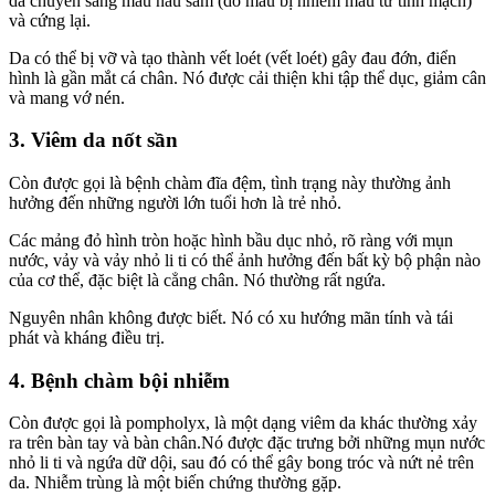
da chuyển sang màu nâu sẫm (do máu bị nhiễm màu từ tĩnh mạch)
và cứng lại.
Da có thể bị vỡ và tạo thành vết loét (vết loét) gây đau đớn, điển
hình là gần mắt cá chân. Nó được cải thiện khi tập thể dục, giảm cân
và mang vớ nén.
3. Viêm da nốt sần
Còn được gọi là bệnh chàm đĩa đệm, tình trạng này thường ảnh
hưởng đến những người lớn tuổi hơn là trẻ nhỏ.
Các mảng đỏ hình tròn hoặc hình bầu dục nhỏ, rõ ràng với mụn
nước, vảy và vảy nhỏ li ti có thể ảnh hưởng đến bất kỳ bộ phận nào
của cơ thể, đặc biệt là cẳng chân. Nó thường rất ngứa.
Nguyên nhân không được biết. Nó có xu hướng mãn tính và tái
phát và kháng điều trị.
4. Bệnh chàm bội nhiễm
Còn được gọi là pompholyx, là một dạng viêm da khác thường xảy
ra trên bàn tay và bàn chân.Nó được đặc trưng bởi những mụn nước
nhỏ li ti và ngứa dữ dội, sau đó có thể gây bong tróc và nứt nẻ trên
da. Nhiễm trùng là một biến chứng thường gặp.