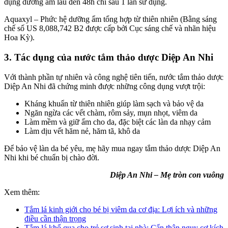
dụng dưỡng ẩm lâu đến 48h chỉ sau 1 lần sử dụng.
Aquaxyl – Phức hệ dưỡng ẩm tổng hợp từ thiên nhiên (Bằng sáng
chế số US 8,088,742 B2 được cấp bởi Cục sáng chế và nhãn hiệu
Hoa Kỳ).
3. Tác dụng của nước tắm thảo dược Diệp An Nhi
Với thành phần tự nhiên và công nghệ tiên tiến, nước tắm thảo dược
Diệp An Nhi đã chứng minh được những công dụng vượt trội:
Kháng khuẩn từ thiên nhiên giúp làm sạch và bảo vệ da
Ngăn ngừa các vết chàm, rôm sảy, mụn nhọt, viêm da
Làm mềm và giữ ẩm cho da, đặc biệt các làn da nhạy cảm
Làm dịu vết hăm nẻ, hăm tã, khô da
Để bảo vệ làn da bé yêu, mẹ hãy mua ngay tắm thảo dược Diệp An
Nhi khi bé chuẩn bị chào đời.
Diệp An Nhi – Mẹ tròn con vuông
Xem thêm:
Tắm lá kinh giới cho bé bị viêm da cơ địa: Lợi ích và những
điều cần thận trọng
Tắm lá khổ qua cho trẻ sơ sinh tại nhà: Cẩn thận nguy cơ kích