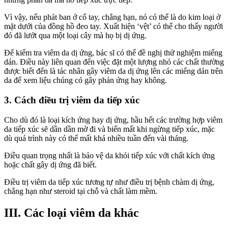
Vì vậy, nếu phát ban ở cổ tay, chẳng hạn, nó có thể là do kim loại ở
mặt dưới của đồng hồ đeo tay. Xuất hiện ‘vệt’ có thể cho thấy người
đó đã lướt qua một loại cây mà họ bị dị ứng.
Để kiểm tra viêm da dị ứng, bác sĩ có thể đề nghị thử nghiệm miếng
dán. Điều này liên quan đến việc đặt một lượng nhỏ các chất thường
được biết đến là tác nhân gây viêm da dị ứng lên các miếng dán trên
da để xem liệu chúng có gây phản ứng hay không.
3. Cách điều trị viêm da tiếp xúc
Cho dù đó là loại kích ứng hay dị ứng, hầu hết các trường hợp viêm
da tiếp xúc sẽ dần dần mờ đi và biến mất khi ngừng tiếp xúc, mặc
dù quá trình này có thể mất khá nhiều tuần đến vài tháng.
Điều quan trọng nhất là bảo vệ da khỏi tiếp xúc với chất kích ứng
hoặc chất gây dị ứng đã biết.
Điều trị viêm da tiếp xúc tương tự như điều trị bệnh chàm dị ứng,
chẳng hạn như steroid tại chỗ và chất làm mềm.
III. Các loại viêm da khác