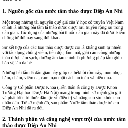
1. Nguồn gốc của nước tắm thảo dược Diệp An Nhi
Một trong những tài nguyên quý giá của Y học cổ truyền Việt Nam
chính là những bài tắm lá thảo dược được lưu truyền rộng rãi trong
dân gian. Tác dụng của những bài thuốc dân gian này đã được kiểm
chứng từ đời này sang đời khác.
Sự kết hợp của các loại thảo dược được coi là kháng sinh tự nhiên
với tác dụng chống viêm, tiêu độc, làm mát, giải cảm cùng những
thảo dược làm sạch, dưỡng ẩm tạo chính là phương pháp tắm giúp
bảo vệ làn da bé.
Những bài tắm lá dân gian này giúp da békhỏi rôm sảy, mụn nhọt,
hăm, chàm, viêm da, cảm mạo một cách an toàn và hiệu quả.
Công ty Cổ phần Dược Khoa (Tiền thân là công ty Dược Khoa –
Trường Đại học Dược Hà Nội) mang trong mình sứ mệnh gìn giữ
và phát triển tri thức dân tộc về điều trị và nâng cao sức khỏe cho
nhân dân. Từ sứ mệnh đó, sản phẩm Nước tắm thảo dược trẻ em
Diệp An Nhi đã ra đời.
2. Thành phần và công nghệ vượt trội của nước tắm
thảo dược Diệp An Nhi