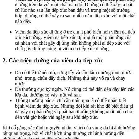
dị ứng trên da với một chất nào đó. Dị ứng có thể xảy ra bất
cứ lúc nào sau lần tiếp xúc ban đầu và trong một số trường
hợp, dị ứng có thể xảy ra sau nhiều năm tiếp xúc với một chất
nào đấy.
Viêm da tiếp xúc dị ứng ở trẻ em ít phổ biến hơn viêm da tiếp
xúc kích ứng. Viêm da tiếp xúc dị ứng là một phản ứng của
cá nhân với chất gây dị ứng nên không phải ai tiếp xúc với
chất gây dị ứng cũng bị viêm da tiếp xúc dị ứng.
2. Các triệu chứng của viêm da tiếp xúc
Da có thể trở nên đỏ, sưng tấy và lấm tấm những mụn nước
nhỏ, trong, chứa đầy dịch. Những thứ này vỡ ra và chảy
nước.
Da thường cực kỳ ngứa. Nó cũng có thể dẫn đến dày lên các
lớp da, thường có vảy, nứt và rạn.
Thông thường bác sĩ chỉ cần nhìn qua là có thể nhận biết
bệnh viêm da tiếp xúc. Nhưng đôi khi rất khó để biết điều gì
đã gây ra phản ứng vì phát ban thường không xuất hiện cho
đến vài giờ hoặc vài ngày sau khi tiếp xúc.
Khi cố gắng xác định nguyên nhân, vị trí của vùng da bị ảnh hưởng
rất quan trọng, bởi vì chất kích ứng thường chỉ ảnh hưởng đến
những phần da mà nó tiếp xúc trực tiếp.