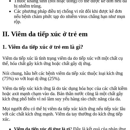
Thuốc kháng sinh (bôi hoặc uống) có thể được kê đơn nếu da
bị nhiễm trùng.
Các phương pháp điều trị chống vi rút đôi khi được kê đơn
nếu bệnh chàm phức tạp do nhiễm virus chẳng hạn như mụn
rộp.
II. Viêm da tiếp xúc ở trẻ em
1. Viêm da tiếp xúc ở trẻ em là gì?
Viêm da tiếp xúc là tình trạng viêm da do tiếp xúc với một chất cụ
thể, hóa chất gây kích ứng hoặc chất gây dị ứng.
Nói chung, hầu hết các bệnh viêm da tiếp xúc thuộc loại kích ứng
(75%) so với loại dị ứng (25%).
Viêm da tiếp xúc kích ứng là do tác dụng hóa học của các chất kiềm
hoặc axit mạnh chạm vào da. Bản thân nước cũng là một chất gây
kích ứng phổ biến vì nó làm suy yếu hàng rào chức năng của da.
Mọi người đều có thể bị viêm da tiếp xúc kích ứng nếu tiếp xúc lâu
với các chất kích ứng mạnh. Viêm da tay thường do kích ứng tiếp
xúc.
Viêm da tiếp xúc dị ứng là gì
? Đây là kết quả của phản ứng