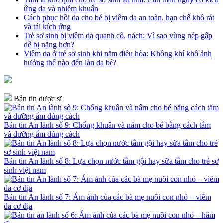
ứng da và nhiễm khuẩn
Cách phục hồi da cho bé bị viêm da an toàn, hạn chế khô rát
và tái kích ứng
Trẻ sơ sinh bị viêm da quanh cổ, nách: Vì sao vùng nếp gấp
dễ bị nặng hơn?
Viêm da ở trẻ sơ sinh khi nằm điều hòa: Không khí khô ảnh
hưởng thế nào đến làn da bé?
Bản tin dược sĩ
Bản tin An lành số 9: Chống khuẩn và nấm cho bé bằng cách tắm
và dưỡng ẩm đúng cách
Bản tin An lành số 8: Lựa chọn nước tắm gội hay sữa tắm cho trẻ sơ
sinh việt nam
Bản tin An lành số 7: Ám ảnh của các bà mẹ nuôi con nhỏ – viêm
da cơ địa