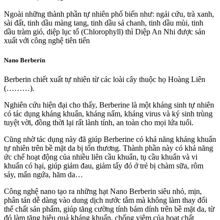
Ngoài những thành phần tự nhiên phổ biến như: ngải cứu, trà xanh,
sài đất, tinh dầu màng tang, tinh dầu sả chanh, tinh dầu mùi, tinh
dầu tràm gió, diệp lục tố (Chlorophyll) thì Diệp An Nhi được sản
xuất với công nghệ tiên tiến
Nano Berberin
Berberin chiết xuất tự nhiên từ các loài cây thuộc họ Hoàng Liên
(………).
Nghiên cứu hiện đại cho thấy, Berberine là một kháng sinh tự nhiên
có tác dụng kháng khuẩn, kháng nấm, kháng virus và ký sinh trùng
tuyệt vời, đồng thời lại rất lành tính, an toàn cho mọi lứa tuổi.
Cũng nhờ tác dụng này đã giúp Berberine có khả năng kháng khuẩn
tự nhiên trên bề mặt da bị tổn thương. Thành phần này có khả năng
ức chế hoạt động của nhiều liên cầu khuẩn, tụ cầu khuẩn và vi
khuẩn có hại, giúp giảm đau, giảm tấy đỏ ở trẻ bị chàm sữa, rôm
sảy, mẩn ngứa, hăm da…
Công nghệ nano tạo ra những hạt Nano Berberin siêu nhỏ, mịn,
phân tán dễ dàng vào dung dịch nước tắm mà không làm thay đổi
thể chất sản phẩm, giúp tăng cường tính bám dính trên bề mặt da, từ
đó làm tăng hiệu quả kháng khuẩn, chống viêm của hoạt chất