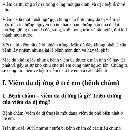
Viêm da thường xảy ra trong cùng một gia đình, và đặc biệt là ở trẻ
nhỏ.
Viêm da là một thuật ngữ gọi chung cho tình trạng da bị viêm và
mặc dù có những nguyên nhân khác nhau nhưng hậu quả để lại
thường giống nhau: da đỏ, sưng, khô, bong tróc và rất ngứa, đôi khi
thành mụn nước.
Vết da bị viêm rất dễ bị nhiễm trùng. Mặc dù đây không phải là căn
bệnh lây nhiễm nhưng lại là bệnh mãn tính và hay tái phát.
Mặc dù không lây nhưng bệnh viêm da thường mãn tính và hay tái
phát và gây ra sự khó chịu cho trẻ em cũng như người lớn. Chúng ta
sẽ cùng tìm hiểu về bệnh viêm da ở trẻ em và cách điều trị.
I. Viêm da dị ứng ở trẻ em (bệnh chàm)
1. Bệnh chàm – viêm da dị ứng là gì? Triệu chứng
của viêm da dị ứng?
Bệnh chàm (viêm da dị ứng) là một dạng viêm da phổ biến nhất ở
trẻ em.
Trên thực tế, 90% những người bị bệnh chàm có các triệu chứng