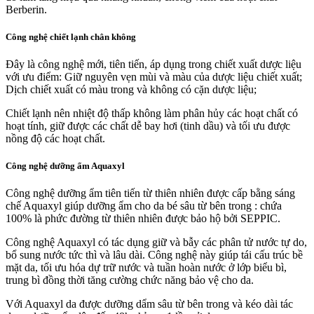
Berberin.
Công nghệ chiết lạnh chân không
Đây là công nghệ mới, tiên tiến, áp dụng trong chiết xuất dược liệu
với ưu điểm: Giữ nguyên vẹn mùi và màu của dược liệu chiết xuất;
Dịch chiết xuất có màu trong và không có cặn dược liệu;
Chiết lạnh nên nhiệt độ thấp không làm phân hủy các hoạt chất có
hoạt tính, giữ được các chất dễ bay hơi (tinh dầu) và tối ưu được
nồng độ các hoạt chất.
Công nghệ dưỡng ẩm Aquaxyl
Công nghệ dưỡng ẩm tiên tiến từ thiên nhiên được cấp bằng sáng
chế Aquaxyl giúp dưỡng ẩm cho da bé sâu từ bên trong : chứa
100% là phức đường từ thiên nhiên được bảo hộ bởi SEPPIC.
Công nghệ Aquaxyl có tác dụng giữ và bẫy các phân tử nước tự do,
bổ sung nước tức thì và lâu dài. Công nghệ này giúp tái cấu trúc bề
mặt da, tối ưu hóa dự trữ nước và tuần hoàn nước ở lớp biểu bì,
trung bì đồng thời tăng cường chức năng bảo vệ cho da.
Với Aquaxyl da được dưỡng dẩm sâu từ bên trong và kéo dài tác