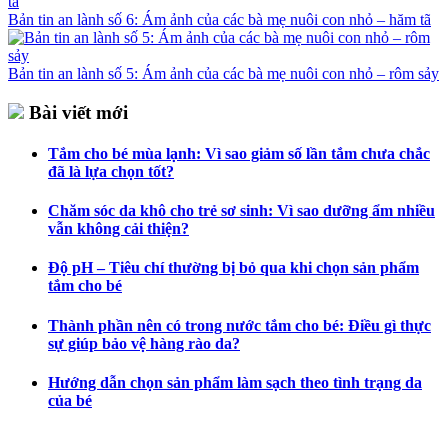
Bản tin an lành số 6: Ám ảnh của các bà mẹ nuôi con nhỏ – hăm tã
Bản tin an lành số 5: Ám ảnh của các bà mẹ nuôi con nhỏ – rôm sảy
Bài viết mới
Tắm cho bé mùa lạnh: Vì sao giảm số lần tắm chưa chắc
đã là lựa chọn tốt?
Chăm sóc da khô cho trẻ sơ sinh: Vì sao dưỡng ẩm nhiều
vẫn không cải thiện?
Độ pH – Tiêu chí thường bị bỏ qua khi chọn sản phẩm
tắm cho bé
Thành phần nên có trong nước tắm cho bé: Điều gì thực
sự giúp bảo vệ hàng rào da?
Hướng dẫn chọn sản phẩm làm sạch theo tình trạng da
của bé