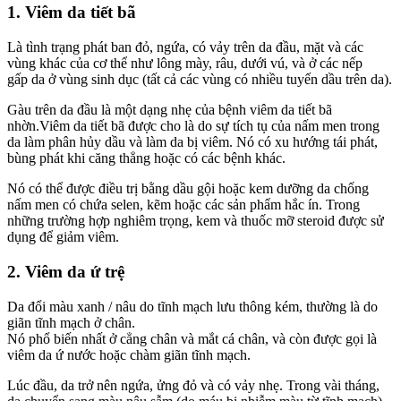
1. Viêm da tiết bã
Là tình trạng phát ban đỏ, ngứa, có vảy trên da đầu, mặt và các
vùng khác của cơ thể như lông mày, râu, dưới vú, và ở các nếp
gấp da ở vùng sinh dục (tất cả các vùng có nhiều tuyến dầu trên da).
Gàu trên da đầu là một dạng nhẹ của bệnh viêm da tiết bã
nhờn.Viêm da tiết bã được cho là do sự tích tụ của nấm men trong
da làm phân hủy dầu và làm da bị viêm. Nó có xu hướng tái phát,
bùng phát khi căng thẳng hoặc có các bệnh khác.
Nó có thể được điều trị bằng dầu gội hoặc kem dưỡng da chống
nấm men có chứa selen, kẽm hoặc các sản phẩm hắc ín. Trong
những trường hợp nghiêm trọng, kem và thuốc mỡ steroid được sử
dụng để giảm viêm.
2. Viêm da ứ trệ
Da đổi màu xanh / nâu do tĩnh mạch lưu thông kém, thường là do
giãn tĩnh mạch ở chân.
Nó phổ biến nhất ở cẳng chân và mắt cá chân, và còn được gọi là
viêm da ứ nước hoặc chàm giãn tĩnh mạch.
Lúc đầu, da trở nên ngứa, ửng đỏ và có vảy nhẹ. Trong vài tháng,