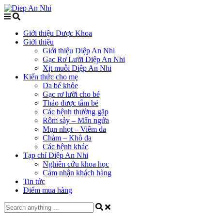
Giới thiệu Dược Khoa
Giới thiệu
Giới thiệu Diệp An Nhi
Gạc Rơ Lưỡi Diệp An Nhi
Xịt muỗi Diệp An Nhi
Kiến thức cho mẹ
Da bé khỏe
Gạc rơ lưỡi cho bé
Thảo dược tắm bé
Các bệnh thường gặp
Rôm sảy – Mẩn ngứa
Mụn nhọt – Viêm da
Chàm – Khô da
Các bệnh khác
Tạp chí Diệp An Nhi
Nghiên cứu khoa học
Cảm nhận khách hàng
Tin tức
Điểm mua hàng