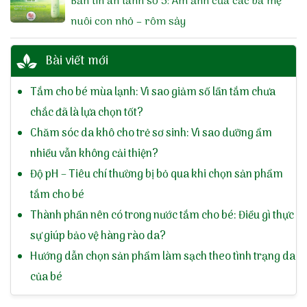
Bản tin an lành số 5: Ám ảnh của các bà mẹ
nuôi con nhỏ – rôm sảy
Bài viết mới
Tắm cho bé mùa lạnh: Vì sao giảm số lần tắm chưa
chắc đã là lựa chọn tốt?
Chăm sóc da khô cho trẻ sơ sinh: Vì sao dưỡng ẩm
nhiều vẫn không cải thiện?
Độ pH – Tiêu chí thường bị bỏ qua khi chọn sản phẩm
tắm cho bé
Thành phần nên có trong nước tắm cho bé: Điều gì thực
sự giúp bảo vệ hàng rào da?
Hướng dẫn chọn sản phẩm làm sạch theo tình trạng da
của bé