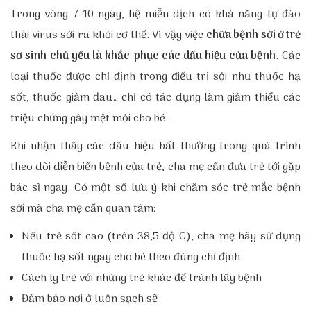
Trong vòng 7-10 ngày, hệ miễn dịch có khả năng tự đào
thải virus sởi ra khỏi cơ thể. Vì vậy việc
chữa bệnh sởi ở trẻ
sơ sinh chủ yếu
là khắc phục các dấu hiệu của bệnh
. Các
loại thuốc được chỉ định trong điều trị sởi như thuốc hạ
sốt, thuốc giảm đau… chỉ có tác dụng làm giảm thiểu các
triệu chứng gây mệt mỏi cho bé.
Khi nhận thấy các dấu hiệu bất thường trong quá trình
theo dõi diễn biến bệnh của trẻ, cha mẹ cần đưa trẻ tới gặp
bác sĩ ngay. Có một số
lưu ý khi chăm sóc trẻ mắc bệnh
sởi mà cha mẹ cần quan tâm:
Nếu trẻ sốt cao (trên 38,5 độ C), cha mẹ hãy sử dụng
thuốc hạ sốt ngay cho bé theo đúng chỉ định.
Cách
ly trẻ với những trẻ khác để tránh lây bệnh
Đảm bảo nơi ở
luôn sạch sẽ