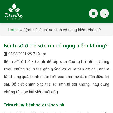
Home
»
Bệnh sởi ở trẻ sơ sinh có nguy hiểm không?
Giới thiệu Dược Khoa
Bệnh sởi ở trẻ sơ sinh có nguy hiểm không?
Giới thiệu
71 Xem
07/08/2021
Kiến thức cho mẹ
Bệnh sởi ở trẻ sơ sinh
dễ lây qua đường hô hấp
. Những
triệu chứng sởi ở trẻ gần giống với cúm nên dễ gây nhầm
Tạp chí Diệp An Nhi
lẫn trong quá trình nhận biết của cha mẹ dẫn đến điều trị
sai. Để biết chính xác trẻ sơ sinh bị sởi không, hãy cùng
Tin tức
chúng tôi đọc bài viết dưới đây.
Điểm mua hàng
Triệu chứng bệnh sởi ở trẻ sơ sinh