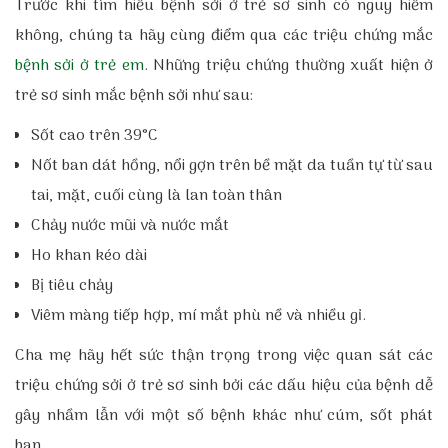
Trước khi tìm hiểu bệnh sởi ở trẻ sơ sinh có nguy hiểm
không, chúng ta hãy cùng điểm qua các triệu chứng mắc
bệnh sởi ở trẻ em
. Những triệu chứng thường xuất hiện ở
trẻ sơ sinh mắc bệnh sởi như sau:
Sốt cao trên 39°C
Nốt ban dát hồng, nổi gợn trên bề mặt da tuần tự từ sau
tai, mặt, cuối cùng là lan toàn thân
Chảy nước mũi và nước mắt
Ho khan kéo dài
Bị tiêu chảy
Viêm màng tiếp hợp, mí mắt phù nề và nhiều gỉ.
Cha mẹ hãy hết sức thận trọng trong việc quan sát các
triệu chứng sởi ở trẻ sơ sinh bởi các dấu hiệu của bệnh dễ
gây nhầm
lẫn với một số bệnh khác như cúm, sốt phát
ban…