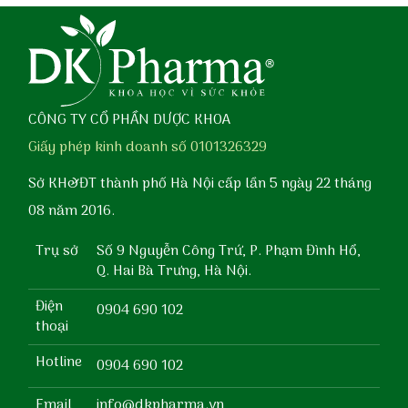
CÔNG TY CỔ PHẦN DƯỢC KHOA
Giấy phép kinh doanh số 0101326329
Sở KH&ĐT thành phố Hà Nội cấp lần 5 ngày 22 tháng
08 năm 2016.
Trụ sở
Số 9 Nguyễn Công Trứ, P. Phạm Đình Hổ,
Q. Hai Bà Trưng, Hà Nội.
Điện
0904 690 102
thoại
Hotline
0904 690 102
Email
info@dkpharma.vn