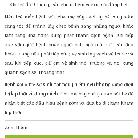
Khi trẻ đủ 9 tháng, cần cho đi tiêm vacxin sởi đúng lịch.
Nếu trẻ mắc bệnh sởi, cha mẹ hãy cách
ly bé càng sớm
càng tốt để tránh lây chéo bệnh sang những người khác
làm tăng khả năng bùng phát thành dịch bệnh.
Khi tiếp
xúc với người bệnh hoặc người nghi ngờ mắc sởi, cần đeo
khẩu trang nếu phải tiếp xúc; vệ sinh tay sạch sẽ trước và
sau khi tiếp xúc; giữ gìn vệ sinh môi trường và nơi xung
quanh sạch sẽ, thoáng mát.
Bệnh sởi ở trẻ sơ sinh
rất nguy hiểm nếu không được điều
trị kịp thời và đúng cách
. Cha mẹ hãy chú ý quan sát bé để
nhận biết các dấu hiệu bệnh sớm và đưa bé đi thăm khám
kịp thời.
Xem thêm: